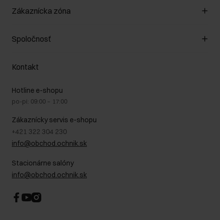
Spravovať súbory cookie
Zákaznícka zóna
O obchode
Pravidlá obchodu
Zákazníky klub
Spoločnosť
Spôsob platby
Pravidlá propagácie
Náklady na doručenie
Záruka a reklamácie
O nás
Vrátenie
Kontakt
Starostlivosť o kožu
Stacionárne obchody
Na cestách
GDPR - Zásady ochrany osobných údajov
Hotline e-shopu
Bezpečné nakupovanie
Právne informácie
po-pi: 09:00 – 17:00
Blog
Kontakt
Najčastejšie kladené otázky (FAQ)
Zákaznícky servis e-shopu
+421 322 304 230
info@obchod.ochnik.sk
Stacionárne salóny
info@obchod.ochnik.sk