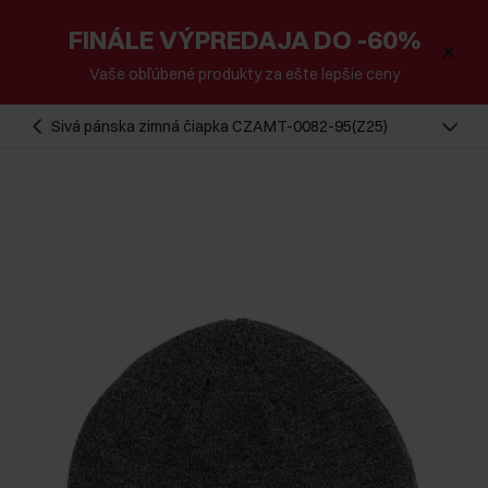
FINÁLE VÝPREDAJA DO -60%
Vaše obľúbené produkty za ešte lepšie ceny
Sivá pánska zimná čiapka CZAMT-0082-95(Z25)