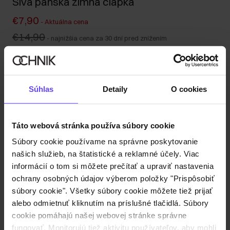
Sivá pánska zimná čiapka
€7,90
-
Aktuálna cena
€14,90
-
najnižšia cena za 30 dní pred znížením
€14,90
-
bežná cena
Odoslanie do 1 pracovného dňa
Popis produktu
Súhlas
Detaily
O cookies
Detaily
Táto webová stránka používa súbory cookie
Súbory cookie používame na správne poskytovanie
Zloženie a rozmery
našich služieb, na štatistické a reklamné účely. Viac
informácií o tom si môžete prečítať a upraviť nastavenia
ochrany osobných údajov výberom položky "Prispôsobiť
Recenzie
súbory cookie". Všetky súbory cookie môžete tiež prijať
alebo odmietnuť kliknutím na príslušné tlačidlá. Súbory
cookie pomáhajú našej webovej stránke správne
fungovať. Monitorujú tiež aktivitu používateľov, aby mohli