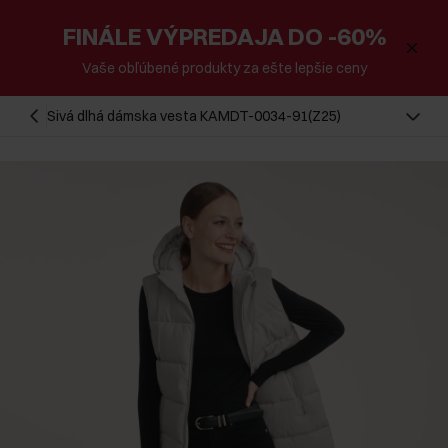
FINÁLE VÝPREDAJA DO -60%
Vaše obľúbené produkty za ešte lepšie ceny
Sivá dlhá dámska vesta KAMDT-0034-91(Z25)