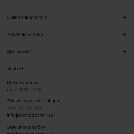
Online nakupovanie
Spravovať súbory cookie
Zákaznícka zóna
O obchode
Pravidlá obchodu
Zákazníky klub
Spoločnosť
Spôsob platby
Pravidlá propagácie
Náklady na doručenie
Záruka a reklamácie
O nás
Vrátenie
Kontakt
Starostlivosť o kožu
Stacionárne obchody
Na cestách
GDPR - Zásady ochrany osobných údajov
Hotline e-shopu
Bezpečné nakupovanie
Právne informácie
po-pi: 09:00 – 17:00
Blog
Kontakt
Najčastejšie kladené otázky (FAQ)
Zákaznícky servis e-shopu
+421 322 304 230
info@obchod.ochnik.sk
Stacionárne salóny