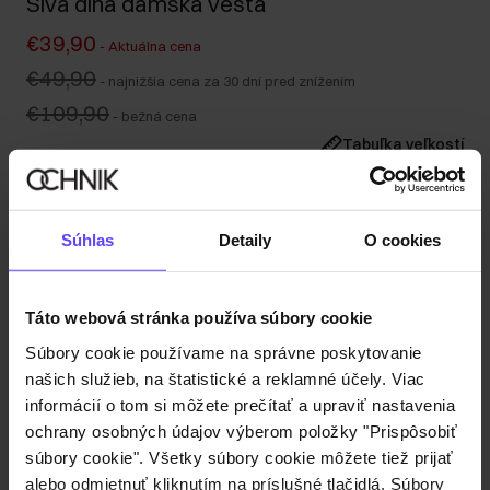
Sivá dlhá dámska vesta
€39,90
-
Aktuálna cena
€49,90
-
najnižšia cena za 30 dní pred znížením
€109,90
-
bežná cena
Tabuľka veľkostí
Vyberte veľkosť
Naša modelka meria 176 cm a má na sebe veľkosť S.
Súhlas
Detaily
O cookies
Odoslanie do 1 pracovného dňa
Popis produktu
Táto webová stránka používa súbory cookie
Súbory cookie používame na správne poskytovanie
Detaily
našich služieb, na štatistické a reklamné účely. Viac
informácií o tom si môžete prečítať a upraviť nastavenia
Zloženie
ochrany osobných údajov výberom položky "Prispôsobiť
súbory cookie". Všetky súbory cookie môžete tiež prijať
alebo odmietnuť kliknutím na príslušné tlačidlá. Súbory