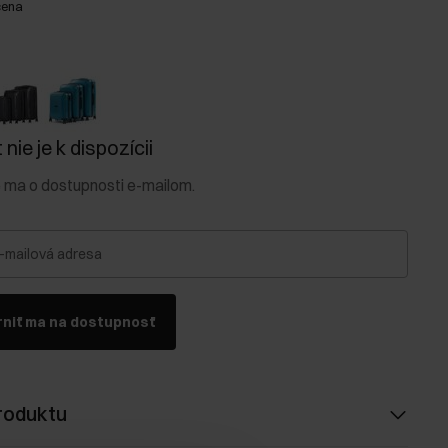
cena
nie je k dispozícii
e ma o dostupnosti e-mailom.
-mailová adresa
niť ma na dostupnosť
roduktu