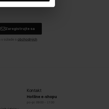
Zaregistrujte sa
 v súlade s
obchodných
Kontakt
Hotline e-shopu
po-pi: 09:00 – 17:00