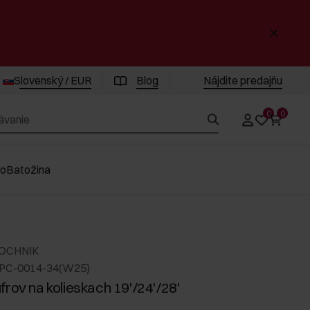
Slovenský / EUR
Blog
Nájdite predajňu
0
0
vo
Batožina
 OCHNIK
PC-0014-34(W25)
frov na kolieskach 19'/24'/28'