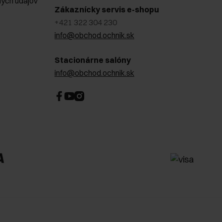
ých údajov
Zákaznícky servis e-shopu
+421 322 304 230
info@obchod.ochnik.sk
Stacionárne salóny
info@obchod.ochnik.sk