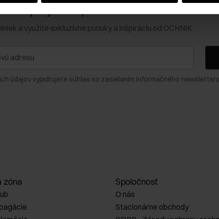
0 € na prvý nákup!
viniek a využite exkluzívne ponuky a inšpiráciu od OCHNIK.
ich údajov vyjadrujete súhlas so zasielaním informačného newslettera
a zóna
Spoločnosť
lub
O nás
opagácie
Stacionárne obchody