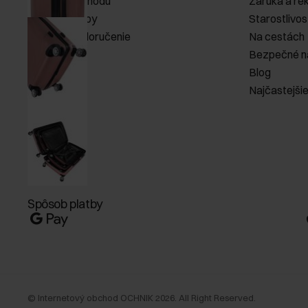
Pravidlá obchodu
Záruka a re
Spôsob platby
Starostlivos
Náklady na doručenie
Na cestách
Vrátenie
Bezpečné n
Blog
Najčastejši
Spôsob platby
©
Internetový obchod OCHNIK
2026
. All Right Reserved.