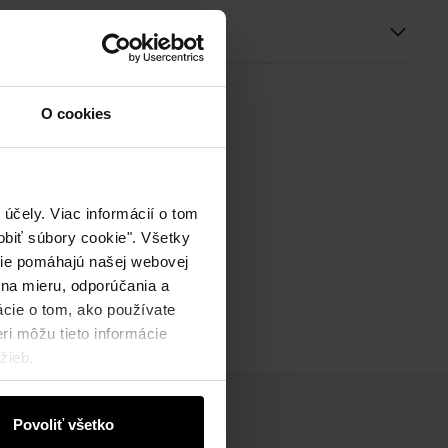
ie
O cookies
účely. Viac informácií o tom
biť súbory cookie". Všetky
okie pomáhajú našej webovej
 na mieru, odporúčania a
ácie o tom, ako používate
ri môžu tieto informácie
žieb.
Povoliť všetko