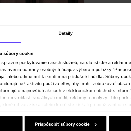
Recenz
Detaily
a súbory cookie
právne poskytovanie našich služieb, na štatistické a reklamné 
ť nastavenia ochrany osobných údajov výberom položky "Prispôso
ijať alebo odmietnuť kliknutím na príslušné tlačidlá. Súbory co
nitorujú tiež aktivitu používateľov, aby mohli zobrazovať obsah
nformujú o najnovších akciách v elektronickom obchode. Inform
nermi v oblasti sociálnych médií, reklamy a analýzy. Títo partne
ktoré od vás získali alebo ktoré ste získali pri používaní ich slu
Prispôsobiť súbory cookie