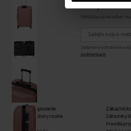
Získajte zľavu 1
Prihláste sa na odber no
Zadaním a schválením svoj
podmienkach
.
Online nakupovanie
Zákazníck
Spravovať súbory cookie
Zákazníky k
O obchode
Pravidlá pr