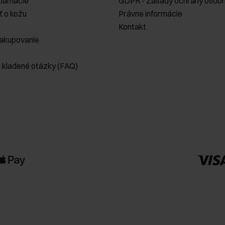
klamácie
GDPR - Zásady ochrany osobn
ť o kožu
Právne informácie
Kontakt
akupovanie
e kladené otázky (FAQ)