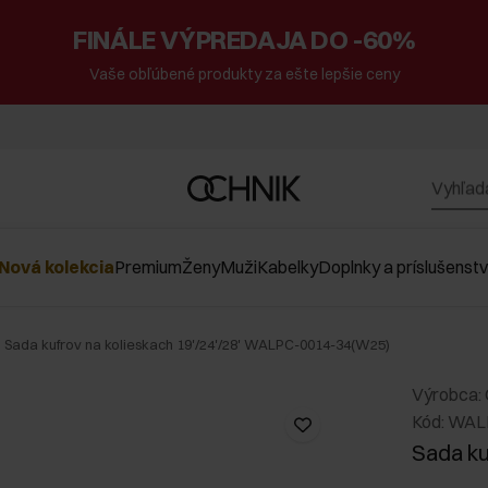
FINÁLE VÝPREDAJA DO -60%
Vaše obľúbené produkty za ešte lepšie ceny
Nová kolekcia
Premium
Ženy
Muži
Kabelky
Doplnky a príslušenst
Sada kufrov na kolieskach 19'/24'/28' WALPC-0014-34(W25)
Výrobca:
Kód: WAL
Sada ku