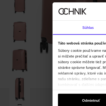
Súhlas
Táto webová stránka použív
Súbory cookie používame na s
si môžete prečítať a upravi
súbory cookie môžete tiež pr
stránke správne fungovať. Mo
reklamné správy, ktoré vás i
našu stránku, zdieľame s part
kombinovať s ďalšími údajmi, 
Odmietnuť