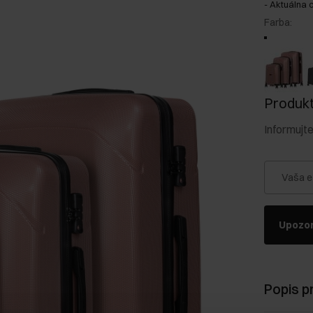
-
Aktuálna 
Farba
:
Produkt 
Informujt
Vaša e
Upozor
Popis p