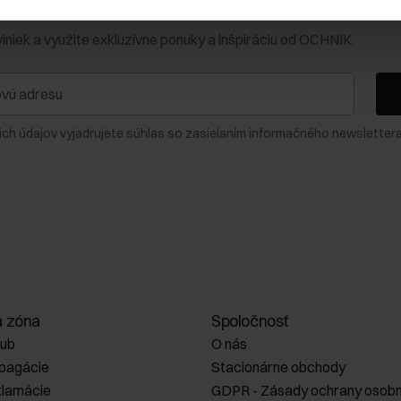
0 € na prvý nákup!
viniek a využite exkluzívne ponuky a inšpiráciu od OCHNIK.
ich údajov vyjadrujete súhlas so zasielaním informačného newslettera
a zóna
Spoločnosť
lub
O nás
opagácie
Stacionárne obchody
klamácie
GDPR - Zásady ochrany osobn