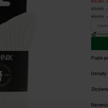
€6,90
-
A
€9,90
-
n
€9,90
-
Vybert
Odoslan
Popis p
Detaily
Zloženi
Recenz