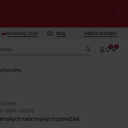
Slovenský / EUR
Blog
Nájdite predajňu
0
0
vo
Batožina
 OCHNIK
DT-0034-15(Z25)
ámskych rebrovaných ponožiek