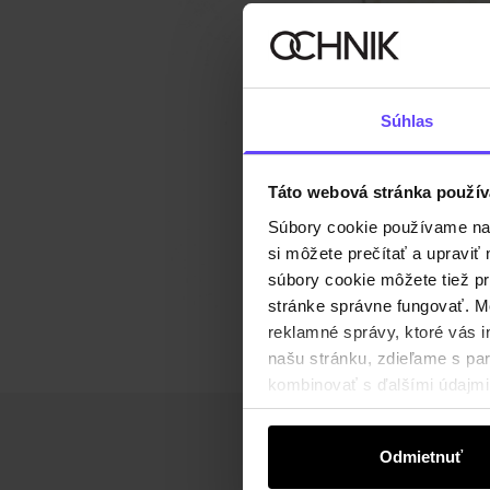
Súhlas
Táto webová stránka použív
Súbory cookie používame na s
si môžete prečítať a upravi
súbory cookie môžete tiež pr
stránke správne fungovať. Mo
reklamné správy, ktoré vás i
našu stránku, zdieľame s part
kombinovať s ďalšími údajmi, 
Odmietnuť