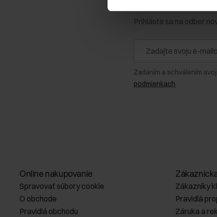
Získajte zľavu 1
Prihláste sa na odber no
Zadaním a schválením svoj
podmienkach
.
Online nakupovanie
Zákazníck
Spravovať súbory cookie
Zákazníky k
O obchode
Pravidlá pr
Pravidlá obchodu
Záruka a re