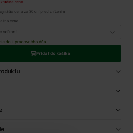
ktuálna cena
ajnižšia cena za 30 dní pred znížením
bežná cena
e veľkosť
ie do 1 pracovného dňa
Pridať do košíka
roduktu
e
ie