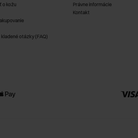
ť o kožu
Právne informácie
Kontakt
akupovanie
e kladené otázky (FAQ)