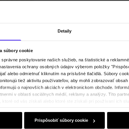
Detaily
a súbory cookie
právne poskytovanie našich služieb, na štatistické a reklamné 
ť nastavenia ochrany osobných údajov výberom položky "Prispôso
ijať alebo odmietnuť kliknutím na príslušné tlačidlá. Súbory co
nitorujú tiež aktivitu používateľov, aby mohli zobrazovať obsah
nformujú o najnovších akciách v elektronickom obchode. Inform
nermi v oblasti sociálnych médií, reklamy a analýzy. Títo partne
ktoré od vás získali alebo ktoré ste získali pri používaní ich slu
Prispôsobiť súbory cookie