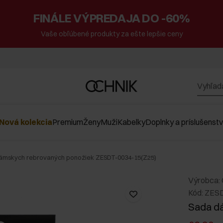
FINÁLE VÝPREDAJA DO -60%
Vaše obľúbené produkty za ešte lepšie ceny
Nová kolekcia
Premium
Ženy
Muži
Kabelky
Doplnky a príslušenst
ámskych rebrovaných ponožiek ZESDT-0034-15(Z25)
Výrobca:
Kód: ZES
Sada d