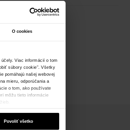
O cookies
účely. Viac informácií o tom
biť súbory cookie". Všetky
okie pomáhajú našej webovej
 na mieru, odporúčania a
ácie o tom, ako používate
ri môžu tieto informácie
žieb.
Povoliť všetko