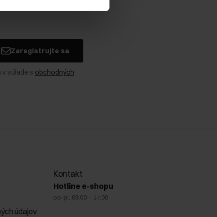
Zaregistrujte sa
 v súlade s
obchodných
Kontakt
Hotline e-shopu
po-pi: 09:00 – 17:00
ých údajov