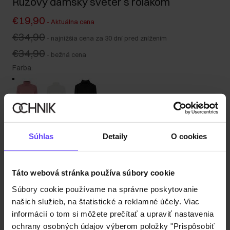
Ružový dámsky sveter s rolákom
€19,90
-
Aktuálna cena
€34,90
-
najnižšia cena za 30 dní pred znížením
€34,90
-
bežná cena
Farba
:
Tabuľka veľkostí
Súhlas
Detaily
O cookies
Vyberte veľkosť
Odoslanie do 1 pracovného dňa
Táto webová stránka používa súbory cookie
Popis produktu
Súbory cookie používame na správne poskytovanie
našich služieb, na štatistické a reklamné účely. Viac
informácií o tom si môžete prečítať a upraviť nastavenia
Detaily
ochrany osobných údajov výberom položky "Prispôsobiť