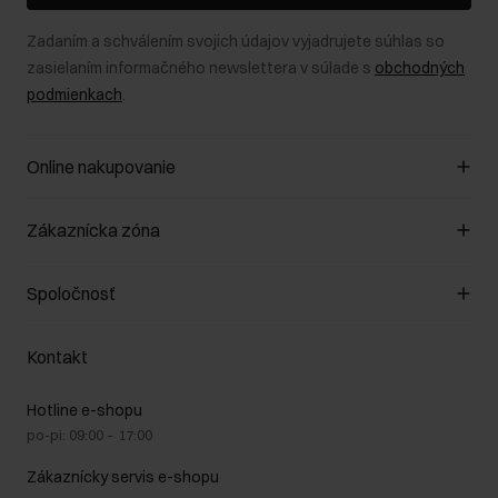
Zadaním a schválením svojich údajov vyjadrujete súhlas so
zasielaním informačného newslettera v súlade s
obchodných
podmienkach
.
Online nakupovanie
Spravovať súbory cookie
Zákaznícka zóna
O obchode
Pravidlá obchodu
Zákazníky klub
Spoločnosť
Spôsob platby
Pravidlá propagácie
Náklady na doručenie
Záruka a reklamácie
O nás
Vrátenie
Kontakt
Starostlivosť o kožu
Stacionárne obchody
Na cestách
GDPR - Zásady ochrany osobných údajov
Hotline e-shopu
Bezpečné nakupovanie
Právne informácie
po-pi: 09:00 – 17:00
Blog
Kontakt
Najčastejšie kladené otázky (FAQ)
Zákaznícky servis e-shopu