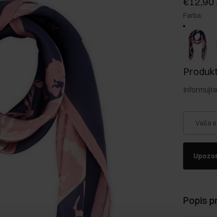
€12,90
Farba
:
Produkt 
Informujt
Vaša e
Upozor
Popis p