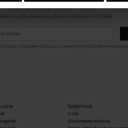
0 € na prvý nákup!
viniek a využite exkluzívne ponuky a inšpiráciu od OCHNIK.
ich údajov vyjadrujete súhlas so zasielaním informačného newslettera
a zóna
Spoločnosť
lub
O nás
opagácie
Stacionárne obchody