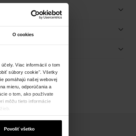
e a rozmery
O cookies
ie
účely. Viac informácií o tom
biť súbory cookie". Všetky
okie pomáhajú našej webovej
 na mieru, odporúčania a
ácie o tom, ako používate
ri môžu tieto informácie
žieb.
Povoliť všetko