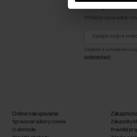
Získajte zľavu 1
Prihláste sa na odber no
Zadaním a schválením svoj
podmienkach
.
Online nakupovanie
Zákazníck
Spravovať súbory cookie
Zákazníky k
O obchode
Pravidlá pr