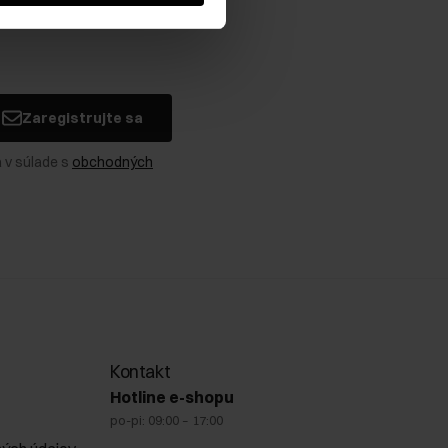
Zaregistrujte sa
 v súlade s
obchodných
Kontakt
Hotline e-shopu
po-pi: 09:00 – 17:00