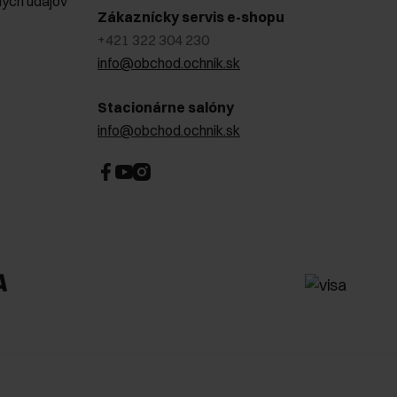
ých údajov
Zákaznícky servis e-shopu
+421 322 304 230
info@obchod.ochnik.sk
Stacionárne salóny
info@obchod.ochnik.sk