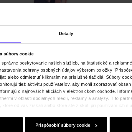
Detaily
Zloženi
Detaily
Recenz
a súbory cookie
právne poskytovanie našich služieb, na štatistické a reklamné 
ť nastavenia ochrany osobných údajov výberom položky "Prispôso
ijať alebo odmietnuť kliknutím na príslušné tlačidlá. Súbory co
nitorujú tiež aktivitu používateľov, aby mohli zobrazovať obsah
nformujú o najnovších akciách v elektronickom obchode. Inform
nermi v oblasti sociálnych médií, reklamy a analýzy. Títo partne
ktoré od vás získali alebo ktoré ste získali pri používaní ich slu
Prispôsobiť súbory cookie