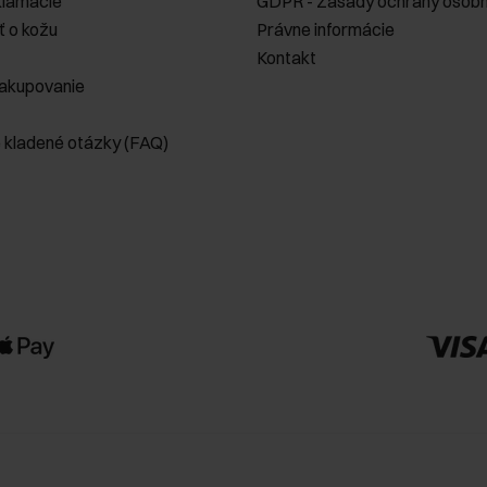
klamácie
GDPR - Zásady ochrany osobn
ť o kožu
Právne informácie
Kontakt
akupovanie
e kladené otázky (FAQ)