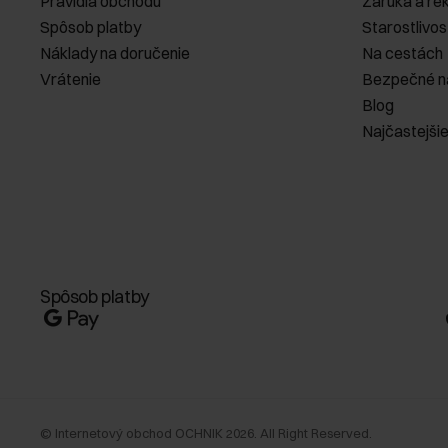
Pravidlá obchodu
Záruka a re
Spôsob platby
Starostlivos
Náklady na doručenie
Na cestách
Vrátenie
Bezpečné n
Blog
Najčastejši
Spôsob platby
©
Internetový obchod OCHNIK
2026
. All Right Reserved.