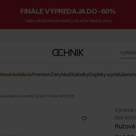
FINÁLE VÝPREDAJA DO -60%
Vaše obľúbené produkty za ešte lepšie ceny
Nová kolekcia
Premium
Ženy
Muži
Kabelky
Doplnky a príslušenst
ska šatka s kvetmi SZADT-0194-5P(W26)
Výrobca:
Kód: SZA
Ružová 