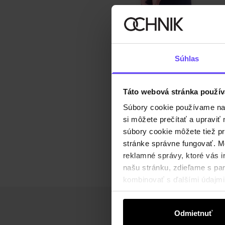
Súhlas
Táto webová stránka použív
Súbory cookie používame na s
si môžete prečítať a upravi
súbory cookie môžete tiež pr
stránke správne fungovať. Mo
reklamné správy, ktoré vás i
našu stránku, zdieľame s part
kombinovať s ďalšími údajmi, 
Odmietnuť