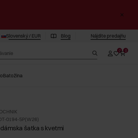
Slovenský / EUR
Blog
Nájdite predajňu
0
0
vo
Batožina
 OCHNIK
DT-0194-5P(W26)
dámska šatka s kvetmi