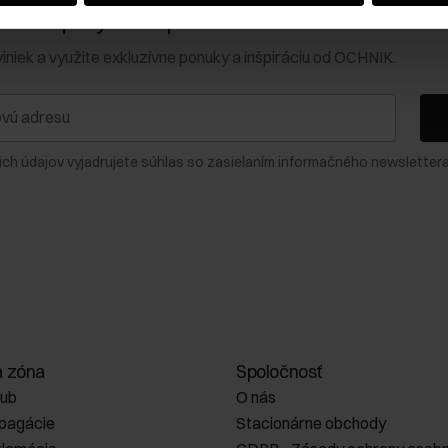
0 € na prvý nákup!
viniek a využite exkluzívne ponuky a inšpiráciu od OCHNIK.
ich údajov vyjadrujete súhlas so zasielaním informačného newslettera
a zóna
Spoločnosť
lub
O nás
opagácie
Stacionárne obchody