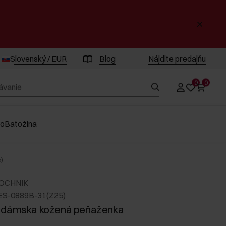
Slovenský / EUR
Blog
Nájdite predajňu
0
0
vo
Batožina
)
 OCHNIK
ES-0889B-31(Z25)
 dámska kožená peňaženka