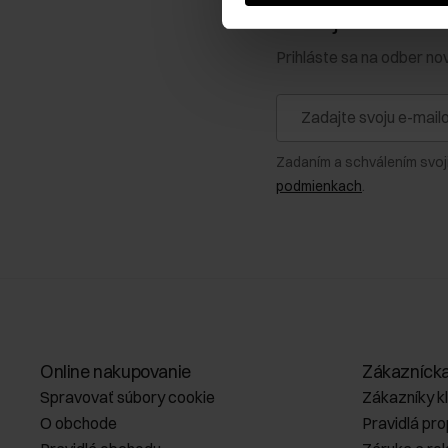
Získajte zľavu 1
Prihláste sa na odber no
Zadaním a schválením svoj
podmienkach
.
Online nakupovanie
Zákazníck
Spravovať súbory cookie
Zákazníky k
O obchode
Pravidlá pr