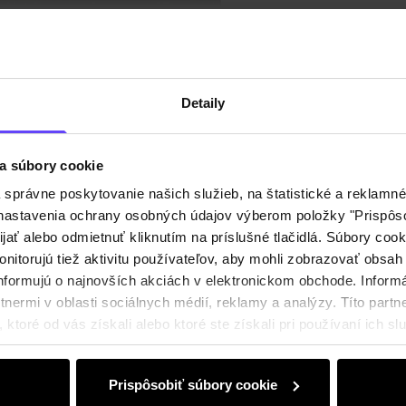
Recenz
Detaily
a súbory cookie
právne poskytovanie našich služieb, na štatistické a reklamné 
ť nastavenia ochrany osobných údajov výberom položky "Prispôso
ijať alebo odmietnuť kliknutím na príslušné tlačidlá. Súbory co
nitorujú tiež aktivitu používateľov, aby mohli zobrazovať obsah
nformujú o najnovších akciách v elektronickom obchode. Inform
nermi v oblasti sociálnych médií, reklamy a analýzy. Títo partne
ktoré od vás získali alebo ktoré ste získali pri používaní ich slu
Prispôsobiť súbory cookie