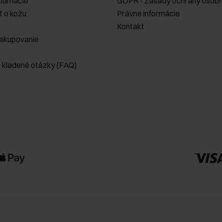
klamácie
GDPR - Zásady ochrany osobn
ť o kožu
Právne informácie
Kontakt
akupovanie
e kladené otázky (FAQ)