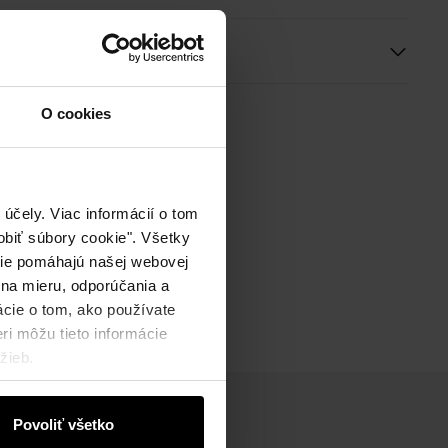
ie
O cookies
účely. Viac informácií o tom
biť súbory cookie". Všetky
okie pomáhajú našej webovej
 na mieru, odporúčania a
ácie o tom, ako používate
ri môžu tieto informácie
žieb.
Povoliť všetko