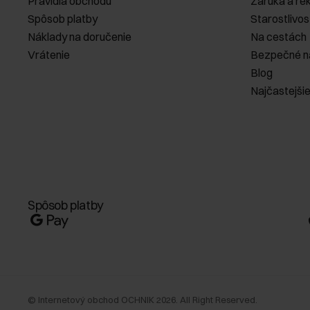
Pravidlá obchodu
Záruka a re
Spôsob platby
Starostlivos
Náklady na doručenie
Na cestách
Vrátenie
Bezpečné n
Blog
Najčastejši
Spôsob platby
©
Internetový obchod OCHNIK
2026
. All Right Reserved.