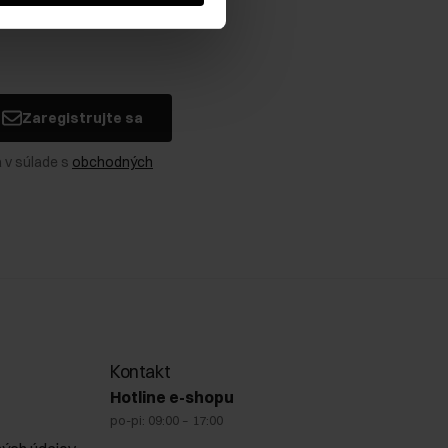
Zaregistrujte sa
 v súlade s
obchodných
Kontakt
Hotline e-shopu
po-pi: 09:00 – 17:00