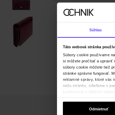
Súhlas
Táto webová stránka použív
Súbory cookie používame na s
si môžete prečítať a upravi
súbory cookie môžete tiež pr
stránke správne fungovať. Mo
reklamné správy, ktoré vás i
našu stránku, zdieľame s part
kombinovať s ďalšími údajmi, 
Odmietnuť