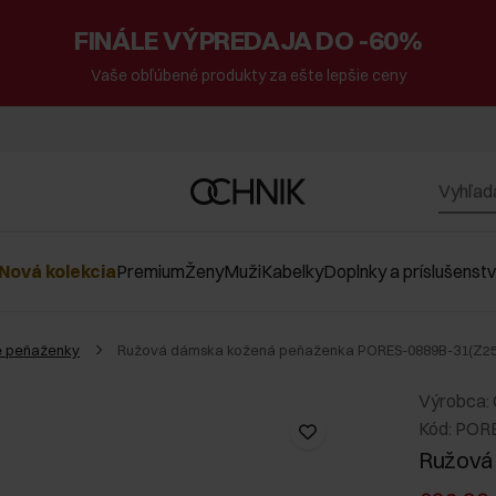
FINÁLE VÝPREDAJA DO -60%
Vaše obľúbené produkty za ešte lepšie ceny
Nová kolekcia
Premium
Ženy
Muži
Kabelky
Doplnky a príslušenst
 peňaženky
Ružová dámska kožená peňaženka PORES-0889B-31(Z25
Výrobca:
Kód: POR
Ružová