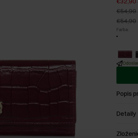
€32,90
€54,90
€54,90
Farba
:
Odoslan
Popis p
Detaily
Zloženi