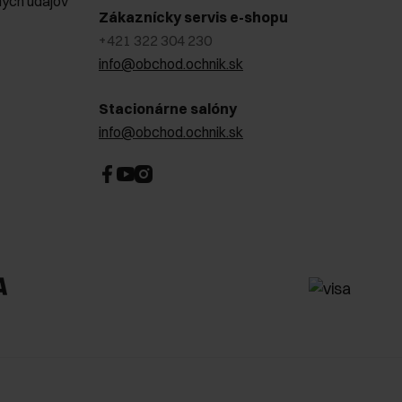
ých údajov
Zákaznícky servis e-shopu
+421 322 304 230
info@obchod.ochnik.sk
Stacionárne salóny
info@obchod.ochnik.sk