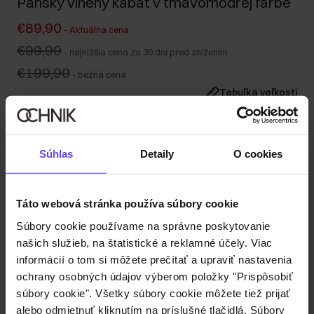
Pánsky vlnený kabát v tmavomodrej farbe
€89,90
-
Aktuálna cena
€99,90
-
najnižšia cena za 30 dní pred znížením
€199,90
-
bežná cena
Tabuľka veľkostí
Vyberte veľkosť
Naša modelka má výšku 190 cm a nosí veľkosť M.
Súhlas
Detaily
O cookies
Odoslanie do 1 pracovného dňa
Popis produktu
Táto webová stránka používa súbory cookie
Súbory cookie používame na správne poskytovanie
Detaily
našich služieb, na štatistické a reklamné účely. Viac
informácií o tom si môžete prečítať a upraviť nastavenia
Zloženie
ochrany osobných údajov výberom položky "Prispôsobiť
súbory cookie". Všetky súbory cookie môžete tiež prijať
alebo odmietnuť kliknutím na príslušné tlačidlá. Súbory