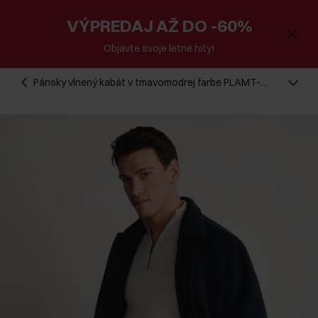
VÝPREDAJ AŽ DO -60%
Objavte svoje letné hity!
Pánsky vlnený kabát v tmavomodrej farbe PLAMT-
0007-69(Z25)