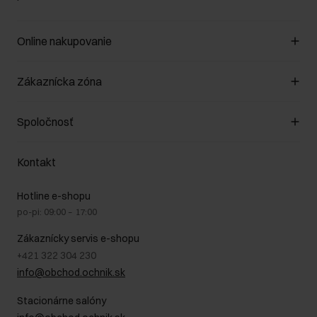
Online nakupovanie
Spravovať súbory cookie
Zákaznícka zóna
O obchode
Pravidlá obchodu
Zákazníky klub
Spoločnosť
Spôsob platby
Pravidlá propagácie
Náklady na doručenie
Záruka a reklamácie
O nás
Vrátenie
Kontakt
Starostlivosť o kožu
Stacionárne obchody
Na cestách
GDPR - Zásady ochrany osobných údajov
Hotline e-shopu
Bezpečné nakupovanie
Právne informácie
po-pi: 09:00 – 17:00
Blog
Kontakt
Najčastejšie kladené otázky (FAQ)
Zákaznícky servis e-shopu
+421 322 304 230
info@obchod.ochnik.sk
Stacionárne salóny