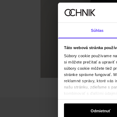
Súhlas
Táto webová stránka použív
Súbory cookie používame na s
si môžete prečítať a upravi
súbory cookie môžete tiež pr
stránke správne fungovať. Mo
reklamné správy, ktoré vás i
našu stránku, zdieľame s part
kombinovať s ďalšími údajmi, 
Odmietnuť