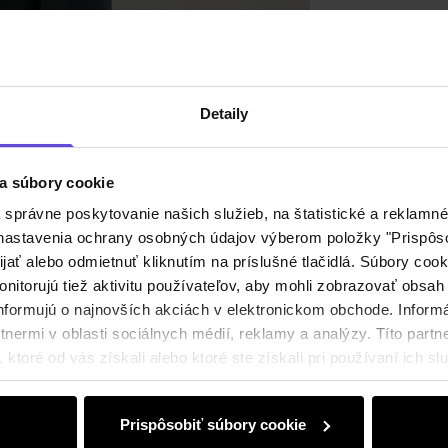
Recenz
Detaily
a súbory cookie
právne poskytovanie našich služieb, na štatistické a reklamné 
ť nastavenia ochrany osobných údajov výberom položky "Prispôso
ijať alebo odmietnuť kliknutím na príslušné tlačidlá. Súbory co
nitorujú tiež aktivitu používateľov, aby mohli zobrazovať obsah
nformujú o najnovších akciách v elektronickom obchode. Inform
nermi v oblasti sociálnych médií, reklamy a analýzy. Títo partne
ktoré od vás získali alebo ktoré ste získali pri používaní ich slu
Prispôsobiť súbory cookie