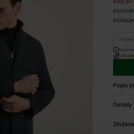
€99,90
€129,9
€199,9
Vybert
Naša mo
Odoslan
Popis p
Detaily
Zloženi