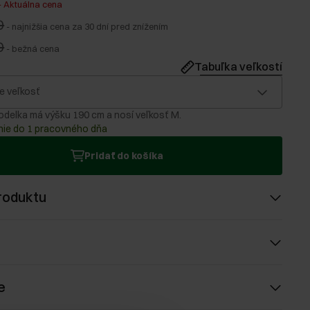
-
Aktuálna cena
0
-
najnižšia cena za 30 dní pred znížením
0
-
bežná cena
Tabuľka veľkostí
e veľkosť
delka má výšku 190 cm a nosí veľkosť M.
ie do 1 pracovného dňa
Pridať do košíka
roduktu
e