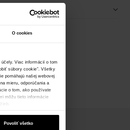
ie
O cookies
účely. Viac informácií o tom
biť súbory cookie". Všetky
okie pomáhajú našej webovej
 na mieru, odporúčania a
ácie o tom, ako používate
ri môžu tieto informácie
žieb.
Povoliť všetko