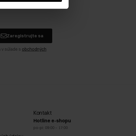
Zaregistrujte sa
 v súlade s
obchodných
Kontakt
Hotline e-shopu
po-pi: 09:00 – 17:00