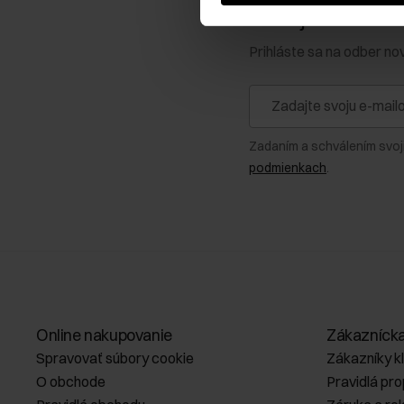
Získajte zľavu 1
Prihláste sa na odber no
Zadaním a schválením svoj
podmienkach
.
Online nakupovanie
Zákazníck
Spravovať súbory cookie
Zákazníky k
O obchode
Pravidlá pr