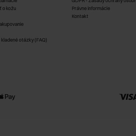
klamácie
GDPR - Zásady ochrany osobn
ť o kožu
Právne informácie
Kontakt
akupovanie
e kladené otázky (FAQ)