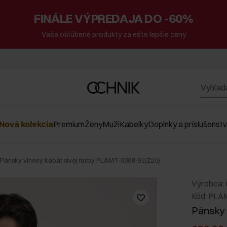
FINÁLE VÝPREDAJA DO -60%
Vaše obľúbené produkty za ešte lepšie ceny
Nová kolekcia
Premium
Ženy
Muži
Kabelky
Doplnky a príslušenst
Pánsky vlnený kabát sivej farby PLAMT-0008-91(Z25)
Výrobca:
Kód: PLA
Pánsky 