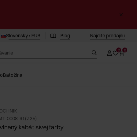
Slovenský / EUR
Blog
Nájdite predajňu
0
0
vo
Batožina
 OCHNIK
MT-0008-91(Z25)
vlnený kabát sivej farby