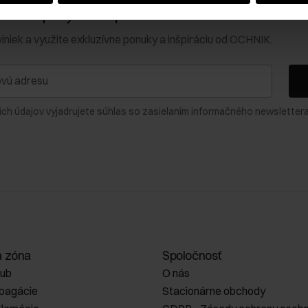
0 € na prvý nákup!
viniek a využite exkluzívne ponuky a inšpiráciu od OCHNIK.
ich údajov vyjadrujete súhlas so zasielaním informačného newslettera
a zóna
Spoločnosť
lub
O nás
opagácie
Stacionárne obchody