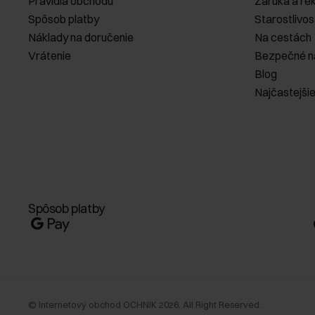
Pravidlá obchodu
Záruka a re
Spôsob platby
Starostlivos
Náklady na doručenie
Na cestách
Vrátenie
Bezpečné n
Blog
Najčastejši
Spôsob platby
©
Internetový obchod OCHNIK
2026
. All Right Reserved.