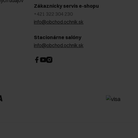
ých údajov
Zákaznícky servis e-shopu
+421 322 304 230
info@obchod.ochnik.sk
Stacionárne salóny
info@obchod.ochnik.sk