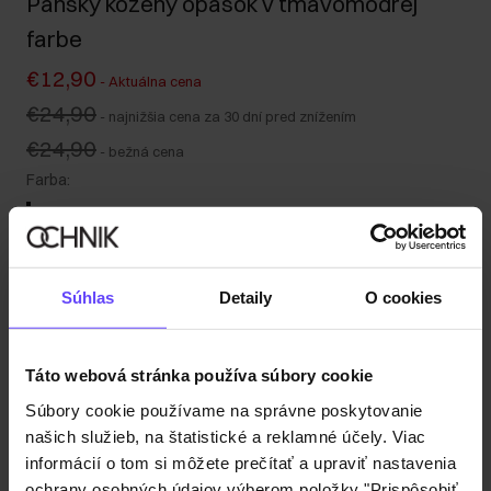
Pánsky kožený opasok v tmavomodrej
farbe
€12,90
-
Aktuálna cena
€24,90
-
najnižšia cena za 30 dní pred znížením
€24,90
-
bežná cena
Farba
:
Súhlas
Detaily
O cookies
Tabuľka veľkostí
Vyberte veľkosť
Táto webová stránka používa súbory cookie
Popis produktu
Súbory cookie používame na správne poskytovanie
našich služieb, na štatistické a reklamné účely. Viac
informácií o tom si môžete prečítať a upraviť nastavenia
Detaily
ochrany osobných údajov výberom položky "Prispôsobiť