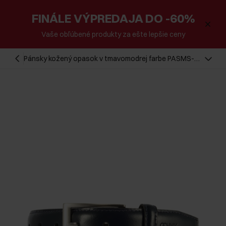
FINÁLE VÝPREDAJA DO -60%
Vaše obľúbené produkty za ešte lepšie ceny
Pánsky kožený opasok v tmavomodrej farbe PASMS-
0244-69(Z25)