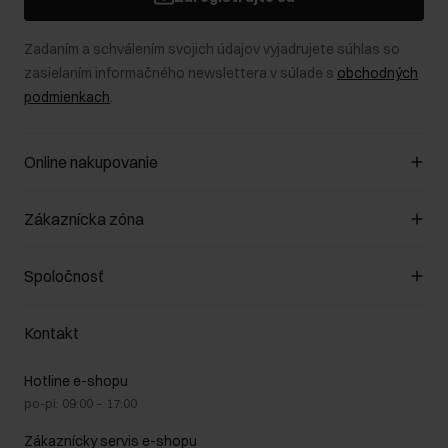
Zadaním a schválením svojich údajov vyjadrujete súhlas so
zasielaním informačného newslettera v súlade s
obchodných
podmienkach
.
Online nakupovanie
Spravovať súbory cookie
Zákaznícka zóna
O obchode
Pravidlá obchodu
Zákazníky klub
Spoločnosť
Spôsob platby
Pravidlá propagácie
Náklady na doručenie
Záruka a reklamácie
O nás
Vrátenie
Kontakt
Starostlivosť o kožu
Stacionárne obchody
Na cestách
GDPR - Zásady ochrany osobných údajov
Hotline e-shopu
Bezpečné nakupovanie
Právne informácie
po-pi: 09:00 – 17:00
Blog
Kontakt
Najčastejšie kladené otázky (FAQ)
Zákaznícky servis e-shopu