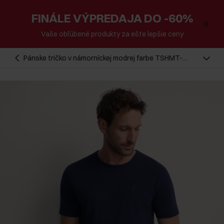
FINÁLE VÝPREDAJA DO -60%
Vaše obľúbené produkty za ešte lepšie ceny
Pánske tričko v námorníckej modrej farbe TSHMT-
0130-68(Z25)