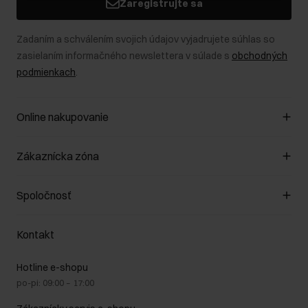
Zaregistrujte sa
Zadaním a schválením svojich údajov vyjadrujete súhlas so
zasielaním informačného newslettera v súlade s
obchodných
podmienkach
.
Online nakupovanie
Spravovať súbory cookie
Zákaznícka zóna
O obchode
Pravidlá obchodu
Zákazníky klub
Spoločnosť
Spôsob platby
Pravidlá propagácie
Náklady na doručenie
Záruka a reklamácie
O nás
Vrátenie
Kontakt
Starostlivosť o kožu
Stacionárne obchody
Na cestách
GDPR - Zásady ochrany osobných údajov
Hotline e-shopu
Bezpečné nakupovanie
Právne informácie
po-pi: 09:00 – 17:00
Blog
Kontakt
Najčastejšie kladené otázky (FAQ)