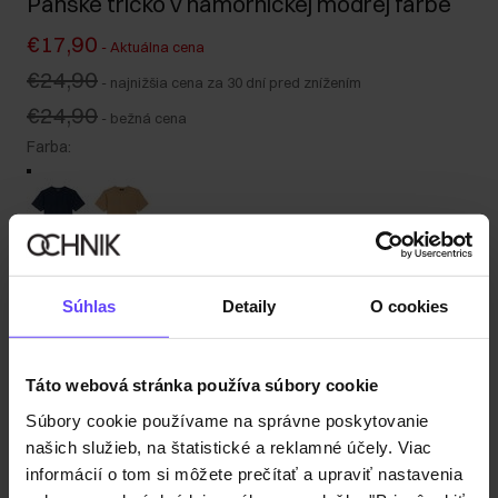
Pánske tričko v námorníckej modrej farbe
€17,90
-
Aktuálna cena
€24,90
-
najnižšia cena za 30 dní pred znížením
€24,90
-
bežná cena
Farba
:
Tabuľka veľkostí
Súhlas
Detaily
O cookies
Vyberte veľkosť
Naša modelka meria 184 cm a má na sebe veľkosť M.
Odoslanie do 1 pracovného dňa
Táto webová stránka používa súbory cookie
Popis produktu
Súbory cookie používame na správne poskytovanie
našich služieb, na štatistické a reklamné účely. Viac
informácií o tom si môžete prečítať a upraviť nastavenia
Detaily