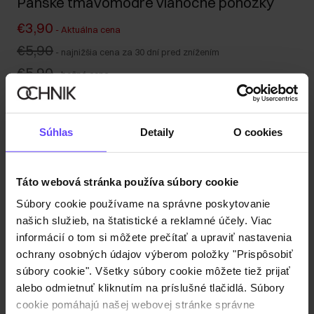
Pánske tmavomodré vianočné ponožky
€3,90
-
Aktuálna cena
€5,90
-
najnižšia cena za 30 dní pred znížením
€5,90
-
bežná cena
Farba
:
Súhlas
Detaily
O cookies
Vyberte veľkosť
Táto webová stránka používa súbory cookie
Odoslanie do 1 pracovného dňa
Súbory cookie používame na správne poskytovanie
našich služieb, na štatistické a reklamné účely. Viac
Popis produktu
informácií o tom si môžete prečítať a upraviť nastavenia
ochrany osobných údajov výberom položky "Prispôsobiť
súbory cookie". Všetky súbory cookie môžete tiež prijať
Recenzie
alebo odmietnuť kliknutím na príslušné tlačidlá. Súbory
cookie pomáhajú našej webovej stránke správne