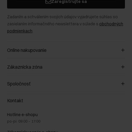
Zaregistrujte sa
Zadaním a schválením svojich údajov vyjadrujete súhlas so
zasielaním informačného newslettera v súlade s
obchodných
podmienkach
.
Online nakupovanie
Spravovať súbory cookie
Zákaznícka zóna
O obchode
Pravidlá obchodu
Zákazníky klub
Spoločnosť
Spôsob platby
Pravidlá propagácie
Náklady na doručenie
Záruka a reklamácie
O nás
Vrátenie
Kontakt
Starostlivosť o kožu
Stacionárne obchody
Na cestách
GDPR - Zásady ochrany osobných údajov
Hotline e-shopu
Bezpečné nakupovanie
Právne informácie
po-pi: 09:00 – 17:00
Blog
Kontakt
Najčastejšie kladené otázky (FAQ)