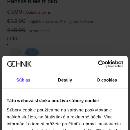
Pánske biele tričko
€9,90
-
Aktuálna cena
€12,90
-
najnižšia cena za 30 dní pred znížením
€19,90
-
bežná cena
Farba
:
Tabuľka veľkostí
Súhlas
Detaily
O cookies
Vyberte veľkosť
Naša modelka meria 191 cm a má na sebe veľkosť M.
Odoslanie do 1 pracovného dňa
Táto webová stránka používa súbory cookie
Popis produktu
Súbory cookie používame na správne poskytovanie
našich služieb, na štatistické a reklamné účely. Viac
informácií o tom si môžete prečítať a upraviť nastavenia
Detaily