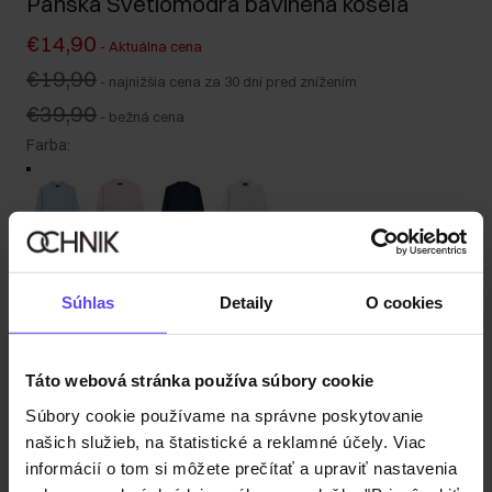
Pánska Svetlomodrá bavlnená košeľa
€14,90
-
Aktuálna cena
€19,90
-
najnižšia cena za 30 dní pred znížením
€39,90
-
bežná cena
Farba
:
Tabuľka veľkostí
Súhlas
Detaily
O cookies
Vyberte veľkosť
Naša modelka meria 191 cm a má na sebe veľkosť M.
Odoslanie do 1 pracovného dňa
Táto webová stránka používa súbory cookie
Popis produktu
Súbory cookie používame na správne poskytovanie
našich služieb, na štatistické a reklamné účely. Viac
informácií o tom si môžete prečítať a upraviť nastavenia
Detaily