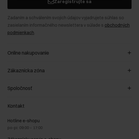
Zaregistrujte sa
Zadaním a schválením svojich údajov vyjadrujete súhlas so
zasielaním informačného newslettera v súlade s
obchodných
podmienkach
.
Online nakupovanie
Spravovať súbory cookie
Zákaznícka zóna
O obchode
Pravidlá obchodu
Zákazníky klub
Spoločnosť
Spôsob platby
Pravidlá propagácie
Náklady na doručenie
Záruka a reklamácie
O nás
Vrátenie
Kontakt
Starostlivosť o kožu
Stacionárne obchody
Na cestách
GDPR - Zásady ochrany osobných údajov
Hotline e-shopu
Bezpečné nakupovanie
Právne informácie
po-pi: 09:00 – 17:00
Blog
Kontakt
Najčastejšie kladené otázky (FAQ)