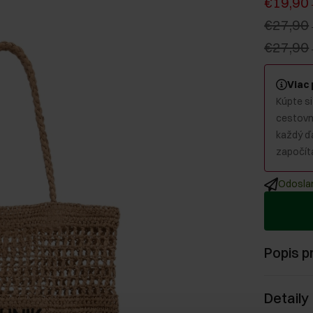
€19,90
€27,90
€27,90
Viac
Kúpte si
cestovný
každý ď
započíta
Odoslan
Popis p
Detaily