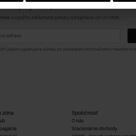
0 € na prvý nákup!
viniek a využite exkluzívne ponuky a inšpiráciu od OCHNIK.
ich údajov vyjadrujete súhlas so zasielaním informačného newslettera
a zóna
Spoločnosť
lub
O nás
opagácie
Stacionárne obchody