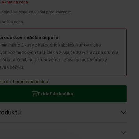
-
Aktuálna cena
-
najnižšia cena za 30 dní pred znížením
-
bežná cena
 produktov = väčšia úspora!
 minimálne 2 kusy z kategórie kabeliek, kufrov alebo
ch kozmetických taštičiek a získajte 30 % zľavu na druhý a
alší kus! Kombinujte ľubovoľne – zľava sa automaticky
va v košíku.
ie do 1 pracovného dňa
Pridať do košíka
roduktu