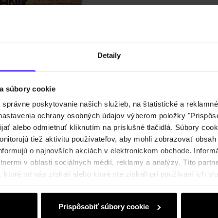
Zloženi
Recenz
Detaily
a súbory cookie
právne poskytovanie našich služieb, na štatistické a reklamné 
ť nastavenia ochrany osobných údajov výberom položky "Prispôso
ijať alebo odmietnuť kliknutím na príslušné tlačidlá. Súbory co
nitorujú tiež aktivitu používateľov, aby mohli zobrazovať obsah
nformujú o najnovších akciách v elektronickom obchode. Inform
nermi v oblasti sociálnych médií, reklamy a analýzy. Títo partne
ktoré od vás získali alebo ktoré ste získali pri používaní ich slu
Prispôsobiť súbory cookie