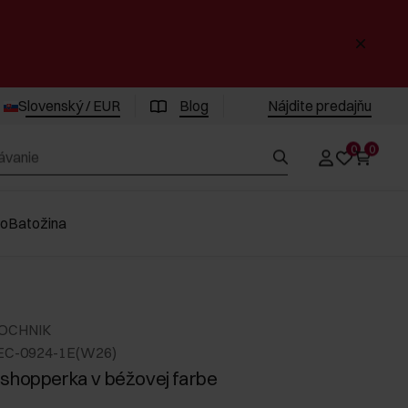
Slovenský / EUR
Blog
Nájdite predajňu
0
0
vo
Batožina
 OCHNIK
EC-0924-1E(W26)
shopperka v béžovej farbe