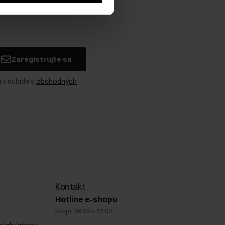
Zaregistrujte sa
 v súlade s
obchodných
Kontakt
Hotline e-shopu
po-pi: 09:00 – 17:00