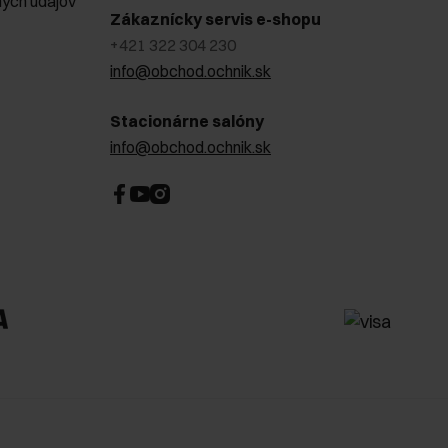
ých údajov
Zákaznícky servis e-shopu
+421 322 304 230
info@obchod.ochnik.sk
Stacionárne salóny
info@obchod.ochnik.sk