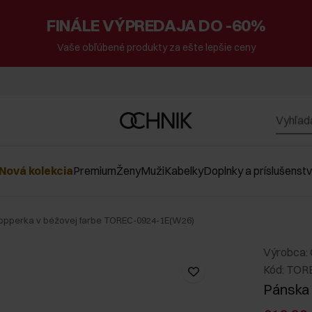
FINÁLE VÝPREDAJA DO -60%
Vaše obľúbené produkty za ešte lepšie ceny
Nová kolekcia
Premium
Ženy
Muži
Kabelky
Doplnky a príslušenst
opperka v béžovej farbe TOREC-0924-1E(W26)
Výrobca:
Kód: TOR
Pánska 