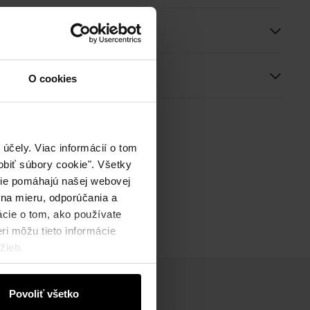
e a rozmery
ie
O cookies
účely. Viac informácií o tom
biť súbory cookie". Všetky
okie pomáhajú našej webovej
 na mieru, odporúčania a
ácie o tom, ako používate
ri môžu tieto informácie
žieb.
Povoliť všetko