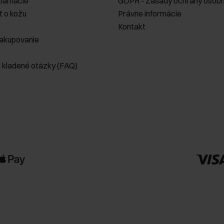
klamácie
GDPR - Zásady ochrany osobn
ť o kožu
Právne informácie
Kontakt
akupovanie
e kladené otázky (FAQ)