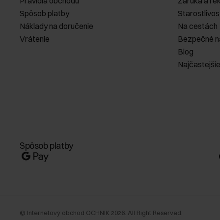
Pravidlá obchodu
Záruka a re
Spôsob platby
Starostlivos
Náklady na doručenie
Na cestách
Vrátenie
Bezpečné n
Blog
Najčastejši
Spôsob platby
©
Internetový obchod OCHNIK
2026
. All Right Reserved.