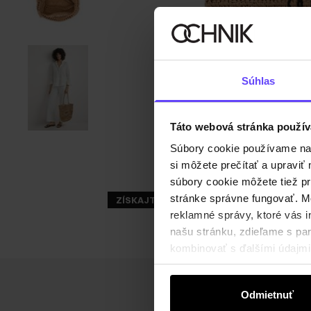
Súhlas
Táto webová stránka použív
Súbory cookie používame na s
si môžete prečítať a upravi
súbory cookie môžete tiež pr
stránke správne fungovať. Mo
ZÍSKAJTE -30%
reklamné správy, ktoré vás i
našu stránku, zdieľame s part
kombinovať s ďalšími údajmi, 
Odmietnuť