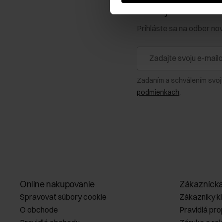
Získajte zľavu 1
Prihláste sa na odber no
Zadaním a schválením svoj
podmienkach
.
Online nakupovanie
Zákazníck
Spravovať súbory cookie
Zákazníky k
O obchode
Pravidlá pr