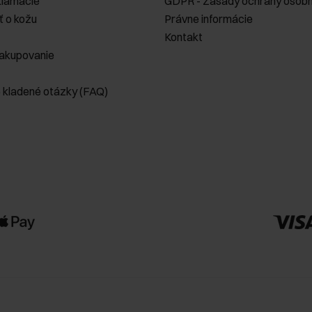
klamácie
GDPR - Zásady ochrany osobn
ť o kožu
Právne informácie
Kontakt
akupovanie
e kladené otázky (FAQ)