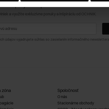
0 € na prvý nákup!
viniek a využite exkluzívne ponuky a inšpiráciu od OCHNIK.
ich údajov vyjadrujete súhlas so zasielaním informačného newslettera
a zóna
Spoločnosť
lub
O nás
opagácie
Stacionárne obchody