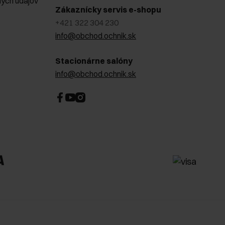
ých údajov
Zákaznícky servis e-shopu
+421 322 304 230
info@obchod.ochnik.sk
Stacionárne salóny
info@obchod.ochnik.sk