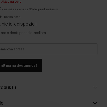
-
Aktuálna cena
0
-
najnižšia cena za 30 dní pred znížením
0
-
bežná cena
nie je k dispozícii
e ma o dostupnosti e-mailom.
-mailová adresa
niť ma na dostupnosť
roduktu
ie