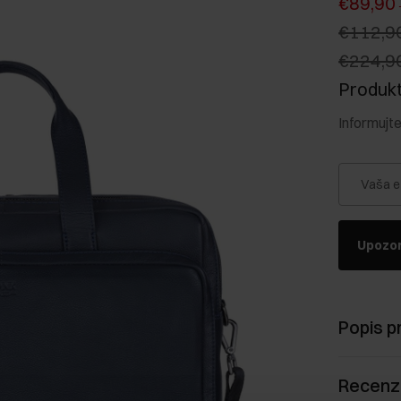
€89,90
€112,9
€224,9
Produkt 
Informujt
Vaša e
Upozor
Popis p
Recenz