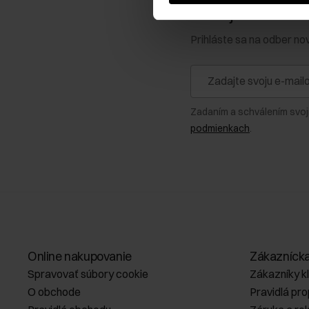
Získajte zľavu 1
Prihláste sa na odber no
Zadaním a schválením svoj
podmienkach
.
Online nakupovanie
Zákazníck
Spravovať súbory cookie
Zákazníky k
O obchode
Pravidlá pr