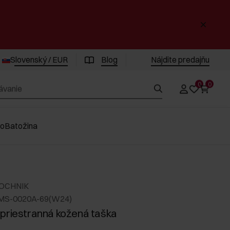
Slovenský / EUR
Blog
Nájdite predajňu
0
0
vo
Batožina
 OCHNIK
RMS-0020A-69(W24)
priestranná kožená taška