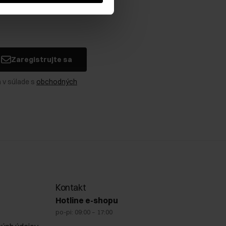
Zaregistrujte sa
 v súlade s
obchodných
Kontakt
Hotline e-shopu
po-pi: 09:00 – 17:00