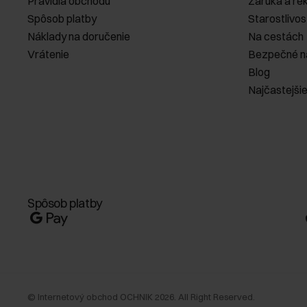
Pravidlá obchodu
Záruka a re
Spôsob platby
Starostlivos
Náklady na doručenie
Na cestách
Vrátenie
Bezpečné n
Blog
Najčastejši
Spôsob platby
©
Internetový obchod OCHNIK
2026
. All Right Reserved.