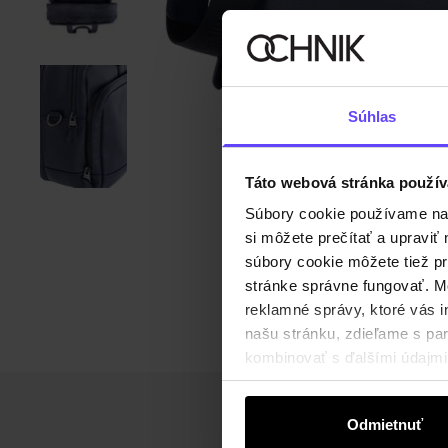
Súhlas
Táto webová stránka použív
Súbory cookie používame na s
si môžete prečítať a upravi
súbory cookie môžete tiež pr
stránke správne fungovať. Mo
reklamné správy, ktoré vás i
našu stránku, zdieľame s part
kombinovať s ďalšími údajmi, 
Odmietnuť