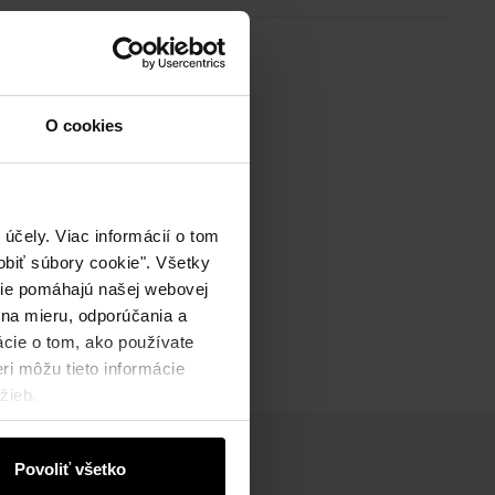
O cookies
účely. Viac informácií o tom
biť súbory cookie". Všetky
okie pomáhajú našej webovej
 na mieru, odporúčania a
ácie o tom, ako používate
ri môžu tieto informácie
žieb.
Povoliť všetko