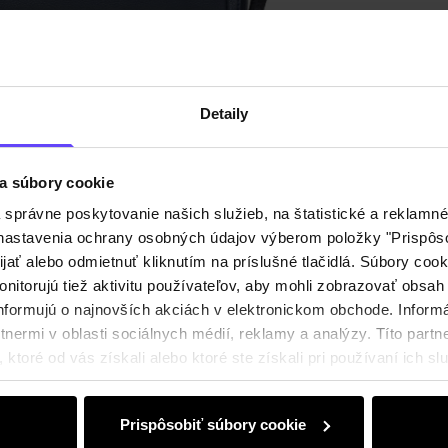
Detaily
a súbory cookie
právne poskytovanie našich služieb, na štatistické a reklamné 
ť nastavenia ochrany osobných údajov výberom položky "Prispôso
ijať alebo odmietnuť kliknutím na príslušné tlačidlá. Súbory co
nitorujú tiež aktivitu používateľov, aby mohli zobrazovať obsah
nformujú o najnovších akciách v elektronickom obchode. Inform
nermi v oblasti sociálnych médií, reklamy a analýzy. Títo partne
ktoré od vás získali alebo ktoré ste získali pri používaní ich slu
Prispôsobiť súbory cookie