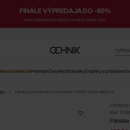
FINÁLE VÝPREDAJA DO -60%
Vaše obľúbené produkty za ešte lepšie ceny
Nová kolekcia
Premium
Ženy
Muži
Kabelky
Doplnky a príslušenst
íky
Pánska priestranná kožená taška TORMS-0020A-69(W24)
Výrobca:
Kód: TO
Pánska 