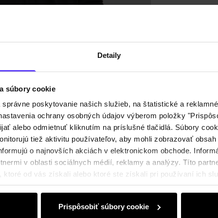
Detaily
a súbory cookie
právne poskytovanie našich služieb, na štatistické a reklamné 
ť nastavenia ochrany osobných údajov výberom položky "Prispôso
ijať alebo odmietnuť kliknutím na príslušné tlačidlá. Súbory co
nitorujú tiež aktivitu používateľov, aby mohli zobrazovať obsah
nformujú o najnovších akciách v elektronickom obchode. Inform
nermi v oblasti sociálnych médií, reklamy a analýzy. Títo partne
ktoré od vás získali alebo ktoré ste získali pri používaní ich slu
Prispôsobiť súbory cookie