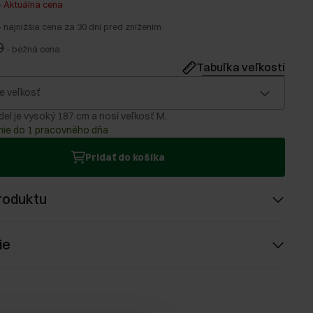
-
Aktuálna cena
-
najnižšia cena za 30 dní pred znížením
0
-
bežná cena
Tabuľka veľkostí
e veľkosť
el je vysoký 187 cm a nosí veľkosť M.
ie do 1 pracovného dňa
Pridať do košíka
roduktu
ie