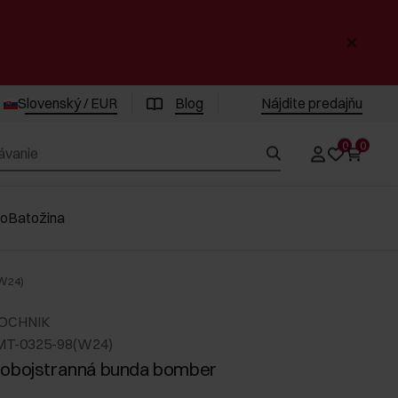
Slovenský / EUR
Blog
Nájdite predajňu
0
0
vo
Batožina
W24)
 OCHNIK
MT-0325-98(W24)
 obojstranná bunda bomber