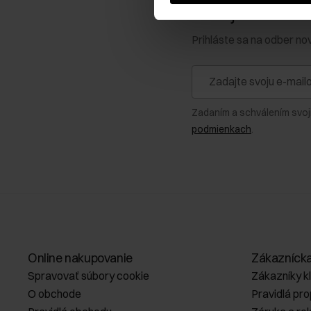
Získajte zľavu 1
Prihláste sa na odber no
Zadaním a schválením svoj
podmienkach
.
Online nakupovanie
Zákazníck
Spravovať súbory cookie
Zákazníky k
O obchode
Pravidlá pr