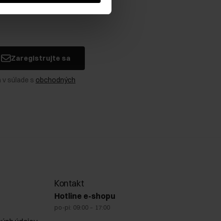
Zaregistrujte sa
 v súlade s
obchodných
Kontakt
Hotline e-shopu
po-pi: 09:00 – 17:00