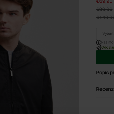
€69,90
€89,90
€149,9
Vybert
Náš mod
Odoslan
Popis p
Recenz