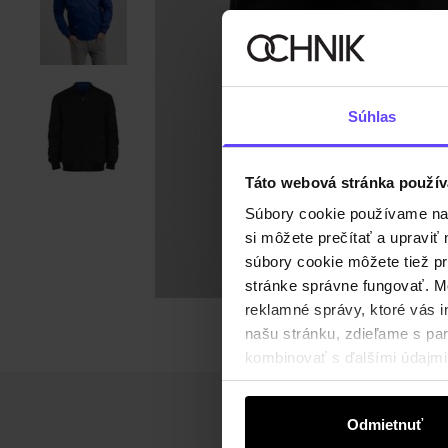
Súhlas
Táto webová stránka použív
Súbory cookie používame na s
si môžete prečítať a upravi
súbory cookie môžete tiež pr
stránke správne fungovať. Mo
reklamné správy, ktoré vás i
našu stránku, zdieľame s part
kombinovať s ďalšími údajmi, 
Odmietnuť