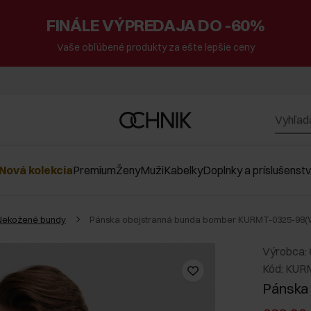
FINÁLE VÝPREDAJA DO -60%
Vaše obľúbené produkty za ešte lepšie ceny
Nová kolekcia
Premium
Ženy
Muži
Kabelky
Doplnky a príslušenst
Nekožené bundy
Pánska obojstranná bunda bomber KURMT-0325-98(
Výrobca:
Kód: KUR
Pánska