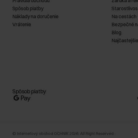
Pravidlá obchodu
Záruka a re
Spôsob platby
Starostlivos
Náklady na doručenie
Na cestách
Vrátenie
Bezpečné n
Blog
Najčastejši
Spôsob platby
©
Internetový obchod OCHNIK
2026
. All Right Reserved.