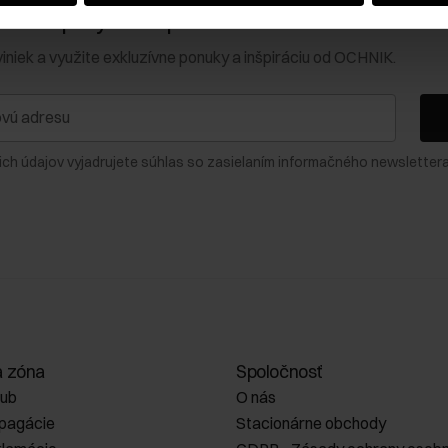
0 € na prvý nákup!
viniek a využite exkluzívne ponuky a inšpiráciu od OCHNIK.
ich údajov vyjadrujete súhlas so zasielaním informačného newslettera
a zóna
Spoločnosť
lub
O nás
opagácie
Stacionárne obchody