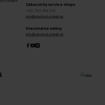
ých údajov
Zákaznícky servis e-shopu
+421 322 304 230
info@obchod.ochnik.sk
Stacionárne salóny
info@obchod.ochnik.sk