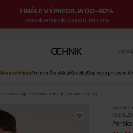
FINÁLE VÝPREDAJA DO -60%
Vaše obľúbené produkty za ešte lepšie ceny
Nová kolekcia
Premium
Ženy
Muži
Kabelky
Doplnky a príslušenst
mikina bez kapucne v khaki farbe BLZMT-0067-55(Z25)
Výrobca:
Kód: BLZ
Pánska 