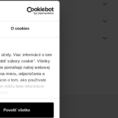
e
O cookies
ie
účely. Viac informácií o tom
biť súbory cookie". Všetky
okie pomáhajú našej webovej
 na mieru, odporúčania a
ácie o tom, ako používate
ri môžu tieto informácie
žieb.
Povoliť všetko