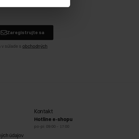
Zaregistrujte sa
 v súlade s
obchodných
Kontakt
Hotline e-shopu
po-pi: 09:00 – 17:00
ých údajov