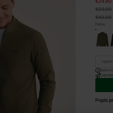
€24,90
€29,90
€42,90
Farba
:
Vybert
Naša mo
Odoslan
Popis p