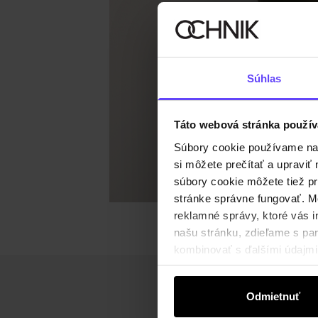
Súhlas
Táto webová stránka použív
Súbory cookie používame na s
si môžete prečítať a upravi
súbory cookie môžete tiež pr
stránke správne fungovať. Mo
reklamné správy, ktoré vás i
našu stránku, zdieľame s part
kombinovať s ďalšími údajmi, 
Odmietnuť