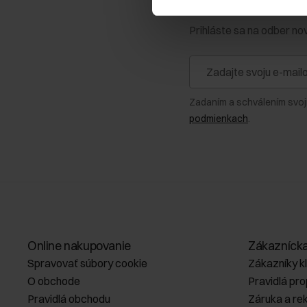
Získajte zľavu 1
Prihláste sa na odber no
Zadaním a schválením svoj
podmienkach
.
Online nakupovanie
Zákazníck
Spravovať súbory cookie
Zákazníky k
O obchode
Pravidlá pr
Pravidlá obchodu
Záruka a re