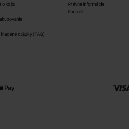
ť o kožu
Právne informácie
Kontakt
akupovanie
e kladené otázky (FAQ)