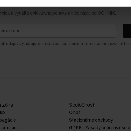
0 € na prvý nákup!
viniek a využite exkluzívne ponuky a inšpiráciu od OCHNIK.
ich údajov vyjadrujete súhlas so zasielaním informačného newslettera
a zóna
Spoločnosť
lub
O nás
opagácie
Stacionárne obchody
klamácie
GDPR - Zásady ochrany osobn