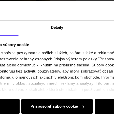
Detaily
Zloženi
Detaily
Recenz
a súbory cookie
právne poskytovanie našich služieb, na štatistické a reklamné 
ť nastavenia ochrany osobných údajov výberom položky "Prispôso
ijať alebo odmietnuť kliknutím na príslušné tlačidlá. Súbory co
nitorujú tiež aktivitu používateľov, aby mohli zobrazovať obsah
nformujú o najnovších akciách v elektronickom obchode. Inform
nermi v oblasti sociálnych médií, reklamy a analýzy. Títo partne
ktoré od vás získali alebo ktoré ste získali pri používaní ich slu
Prispôsobiť súbory cookie