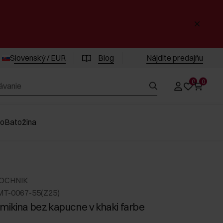
Slovenský / EUR
Blog
Nájdite predajňu
0
0
vo
Batožina
 OCHNIK
MT-0067-55(Z25)
mikina bez kapucne v khaki farbe