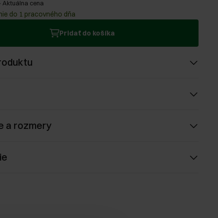
-
Aktuálna cena
ie do 1 pracovného dňa
Pridať do košíka
roduktu
e a rozmery
ie