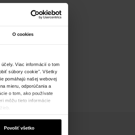
O cookies
účely. Viac informácií o tom
biť súbory cookie". Všetky
okie pomáhajú našej webovej
 na mieru, odporúčania a
ácie o tom, ako používate
ri môžu tieto informácie
žieb.
Povoliť všetko