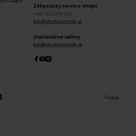
ých údajov
Zákaznícky servis e-shopu
+421 322 304 230
info@obchod.ochnik.sk
Stacionárne salóny
info@obchod.ochnik.sk