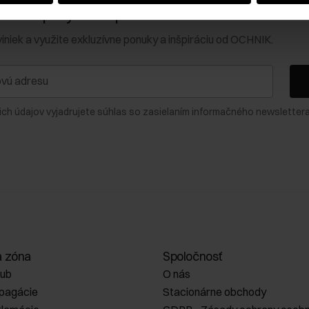
0 € na prvý nákup!
viniek a využite exkluzívne ponuky a inšpiráciu od OCHNIK.
ich údajov vyjadrujete súhlas so zasielaním informačného newslettera
a zóna
Spoločnosť
lub
O nás
opagácie
Stacionárne obchody