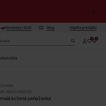
Slovenský / EUR
Blog
Nájdite predajňu
0
0
vo
Batožina
 OCHNIK
MS-0541A-99(Z25)
 malá kožená peňaženka