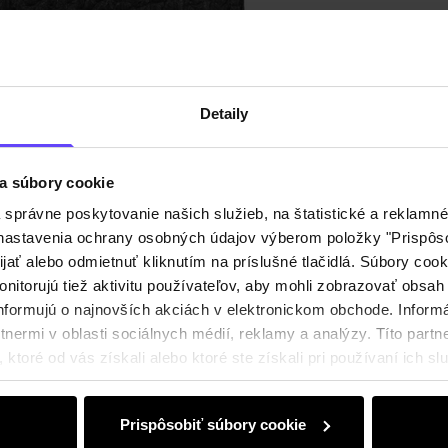
Detaily
a súbory cookie
právne poskytovanie našich služieb, na štatistické a reklamné 
ť nastavenia ochrany osobných údajov výberom položky "Prispôso
ijať alebo odmietnuť kliknutím na príslušné tlačidlá. Súbory co
nitorujú tiež aktivitu používateľov, aby mohli zobrazovať obsah
nformujú o najnovších akciách v elektronickom obchode. Inform
nermi v oblasti sociálnych médií, reklamy a analýzy. Títo partne
ktoré od vás získali alebo ktoré ste získali pri používaní ich slu
Prispôsobiť súbory cookie