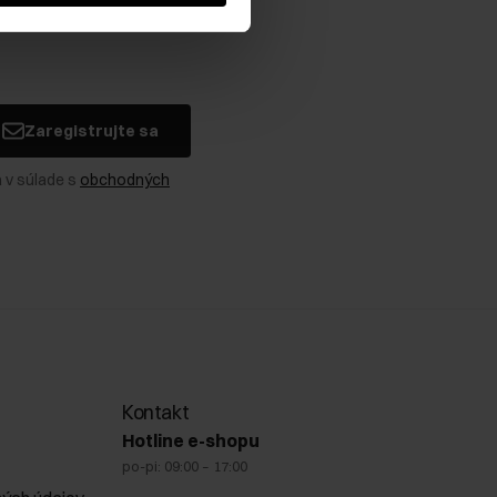
Zaregistrujte sa
 v súlade s
obchodných
Kontakt
Hotline e-shopu
po-pi: 09:00 – 17:00