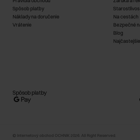
Pravidlá obchodu
Záruka a re
Spôsob platby
Starostlivos
Náklady na doručenie
Na cestách
Vrátenie
Bezpečné n
Blog
Najčastejši
Spôsob platby
©
Internetový obchod OCHNIK
2026
. All Right Reserved.