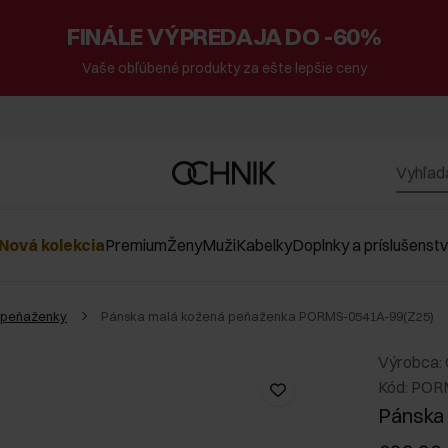
FINÁLE VÝPREDAJA DO -60%
Vaše obľúbené produkty za ešte lepšie ceny
Nová kolekcia
Premium
Ženy
Muži
Kabelky
Doplnky a príslušenst
 peňaženky
Pánska malá kožená peňaženka PORMS-0541A-99(Z25)
Výrobca:
Kód: POR
Pánska