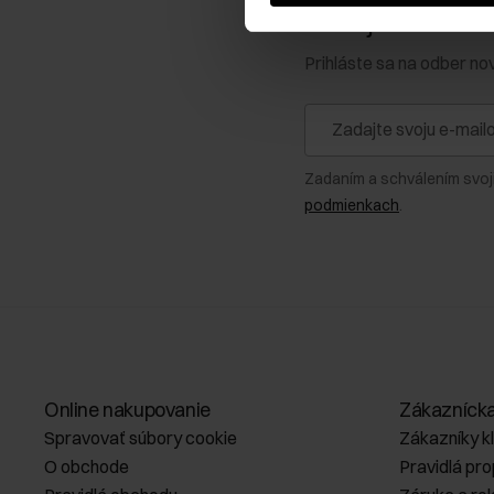
Získajte zľavu 1
Prihláste sa na odber no
Zadaním a schválením svoj
podmienkach
.
Online nakupovanie
Zákazníck
Spravovať súbory cookie
Zákazníky k
O obchode
Pravidlá pr