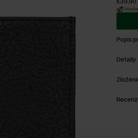
€39,90
Odoslan
Popis p
Detaily
Zloženi
Recenz