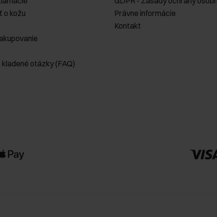
klamácie
GDPR - Zásady ochrany osobn
ť o kožu
Právne informácie
Kontakt
akupovanie
e kladené otázky (FAQ)