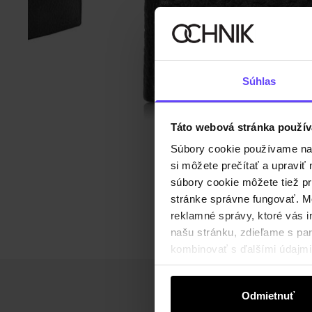
Súhlas
Táto webová stránka použív
Súbory cookie používame na s
si môžete prečítať a upravi
súbory cookie môžete tiež pr
stránke správne fungovať. Mo
reklamné správy, ktoré vás i
našu stránku, zdieľame s part
kombinovať s ďalšími údajmi, 
Odmietnuť