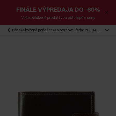
FINÁLE VÝPREDAJA DO -60%
Vaše obľúbené produkty za ešte lepšie ceny
Pánska kožená peňaženka v bordovej farbe PL-134-
49(KS)