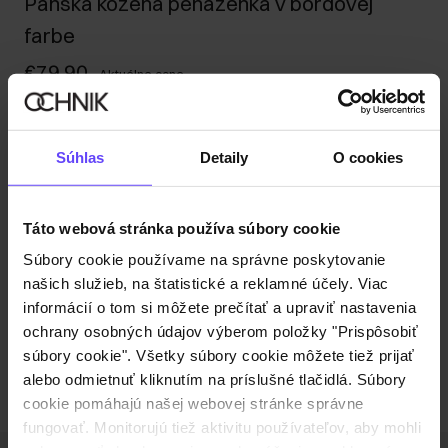
Pánska kožená peňaženka v bordovej
farbe
€79,90
-
Aktuálna cena
Odoslanie do 1 pracovného dňa
Popis produktu
Súhlas
Detaily
O cookies
Detaily
Táto webová stránka používa súbory cookie
Súbory cookie používame na správne poskytovanie
Zloženie a rozmery
našich služieb, na štatistické a reklamné účely. Viac
informácií o tom si môžete prečítať a upraviť nastavenia
Recenzie
ochrany osobných údajov výberom položky "Prispôsobiť
súbory cookie". Všetky súbory cookie môžete tiež prijať
alebo odmietnuť kliknutím na príslušné tlačidlá. Súbory
cookie pomáhajú našej webovej stránke správne
fungovať. Monitorujú tiež aktivitu používateľov, aby mohli