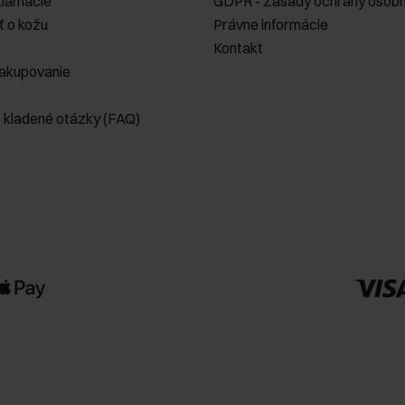
klamácie
GDPR - Zásady ochrany osobn
ť o kožu
Právne informácie
Kontakt
akupovanie
e kladené otázky (FAQ)