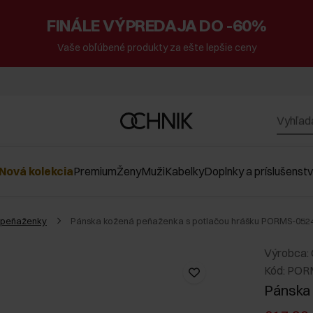
FINÁLE VÝPREDAJA DO -60%
Vaše obľúbené produkty za ešte lepšie ceny
Nová kolekcia
Premium
Ženy
Muži
Kabelky
Doplnky a príslušenst
 peňaženky
Pánska kožená peňaženka s potlačou hrášku PORMS-052
Výrobca:
Kód: POR
Pánska 