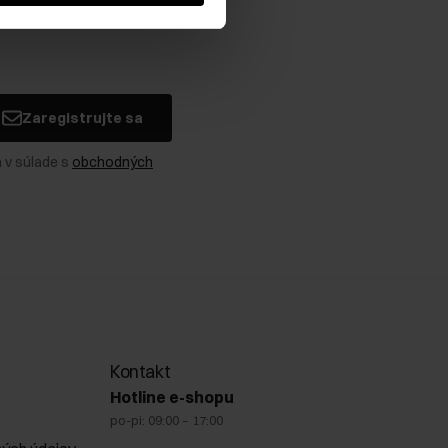
Zaregistrujte sa
 v súlade s
obchodných
Kontakt
Hotline e-shopu
po-pi: 09:00 – 17:00