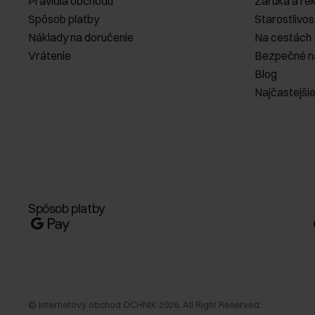
Pravidlá obchodu
Záruka a re
Spôsob platby
Starostlivos
Náklady na doručenie
Na cestách
Vrátenie
Bezpečné n
Blog
Najčastejši
Spôsob platby
©
Internetový obchod OCHNIK
2026
. All Right Reserved.