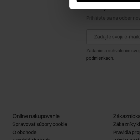
Získajte zľavu 1
Prihláste sa na odber no
Zadaním a schválením svoj
podmienkach
.
Online nakupovanie
Zákazníck
Spravovať súbory cookie
Zákazníky k
O obchode
Pravidlá pr