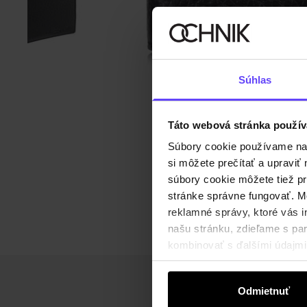
Súhlas
Táto webová stránka použív
Súbory cookie používame na s
si môžete prečítať a upravi
súbory cookie môžete tiež pr
stránke správne fungovať. Mo
reklamné správy, ktoré vás i
našu stránku, zdieľame s part
kombinovať s ďalšími údajmi, 
Odmietnuť