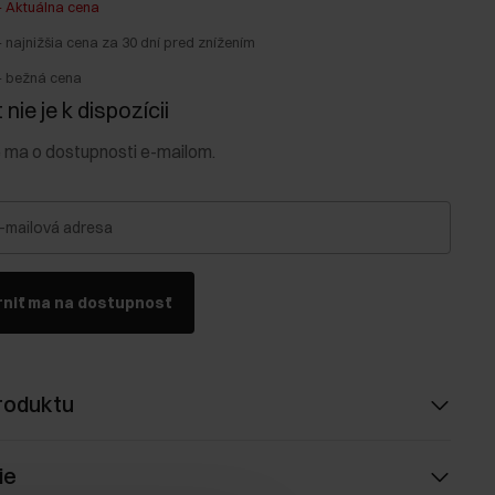
-
Aktuálna cena
-
najnižšia cena za 30 dní pred znížením
-
bežná cena
nie je k dispozícii
e ma o dostupnosti e-mailom.
-mailová adresa
niť ma na dostupnosť
roduktu
ie