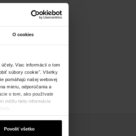
O cookies
účely. Viac informácií o tom
biť súbory cookie". Všetky
okie pomáhajú našej webovej
 na mieru, odporúčania a
ácie o tom, ako používate
ri môžu tieto informácie
žieb.
Povoliť všetko