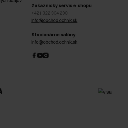
ých údajov
Zákaznícky servis e-shopu
+421 322 304 230
info@obchod.ochnik.sk
Stacionárne salóny
info@obchod.ochnik.sk