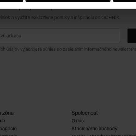
0 € na prvý nákup!
viniek a využite exkluzívne ponuky a inšpiráciu od OCHNIK.
ich údajov vyjadrujete súhlas so zasielaním informačného newslettera
a zóna
Spoločnosť
lub
O nás
opagácie
Stacionárne obchody