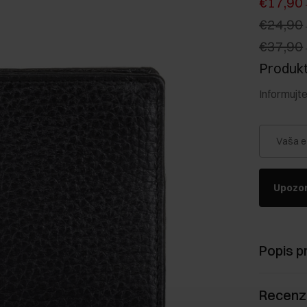
€17,90
€24,90
€37,90
Produkt 
Informujt
Vaša e
Upozor
Popis p
Recenz