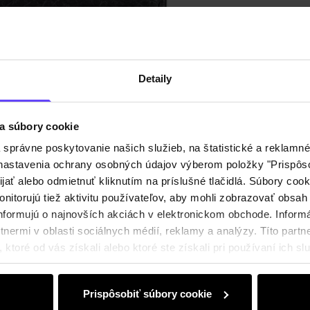
Detaily
a súbory cookie
právne poskytovanie našich služieb, na štatistické a reklamné 
ť nastavenia ochrany osobných údajov výberom položky "Prispôso
ijať alebo odmietnuť kliknutím na príslušné tlačidlá. Súbory co
nitorujú tiež aktivitu používateľov, aby mohli zobrazovať obsah
nformujú o najnovších akciách v elektronickom obchode. Inform
nermi v oblasti sociálnych médií, reklamy a analýzy. Títo partne
ktoré od vás získali alebo ktoré ste získali pri používaní ich slu
Prispôsobiť súbory cookie