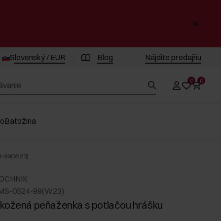
Slovenský / EUR
Blog
Nájdite predajňu
0
0
vo
Batožina
4-99(W23)
 OCHNIK
MS-0524-99(W23)
kožená peňaženka s potlačou hrášku