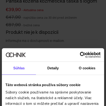
Pánska kožená kozmetická taška s logom
€39,90
-
Aktuálna cena
€47,90
-
najnižšia cena za 30 dní pred znížením
€87,90
-
bežná cena
Produkt nie je k dispozícii
Informujte ma o dostupnosti e-mailom.
Vaša e-mailová adresa
Súhlas
Detaily
O cookies
Upozorniť ma na dostupnosť
Táto webová stránka používa súbory cookie
Súbory cookie používame na správne poskytovanie
Popis produktu
našich služieb, na štatistické a reklamné účely. Viac
informácií o tom si môžete prečítať a upraviť nastavenia