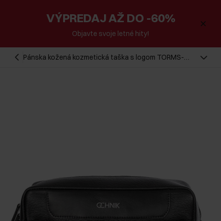
VÝPREDAJ AŽ DO -60%
Objavte svoje letné hity!
Pánska kožená kozmetická taška s logom TORMS-
0298A-99(Z25)