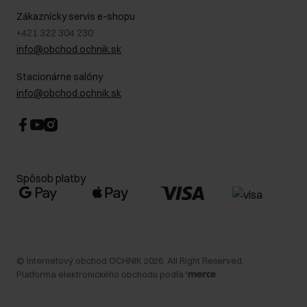
Kontakt
Najčastejšie kladené otázky (FAQ)
Zákaznícky servis e-shopu
+421 322 304 230
info@obchod.ochnik.sk
Stacionárne salóny
info@obchod.ochnik.sk
Spôsob platby
©
Internetový obchod OCHNIK
2026
. All Right Reserved.
Platforma elektronického obchodu podľa