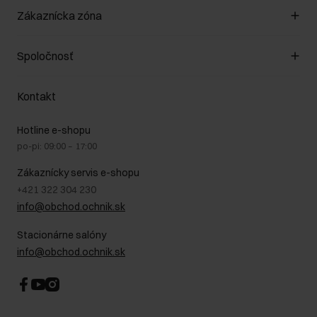
Spravovať súbory cookie
Zákaznícka zóna
O obchode
Pravidlá obchodu
Zákazníky klub
Spoločnosť
Spôsob platby
Pravidlá propagácie
Náklady na doručenie
Záruka a reklamácie
O nás
Vrátenie
Kontakt
Starostlivosť o kožu
Stacionárne obchody
Na cestách
GDPR - Zásady ochrany osobných údajov
Hotline e-shopu
Bezpečné nakupovanie
Právne informácie
po-pi: 09:00 – 17:00
Blog
Kontakt
Najčastejšie kladené otázky (FAQ)
Zákaznícky servis e-shopu
+421 322 304 230
info@obchod.ochnik.sk
Stacionárne salóny
info@obchod.ochnik.sk