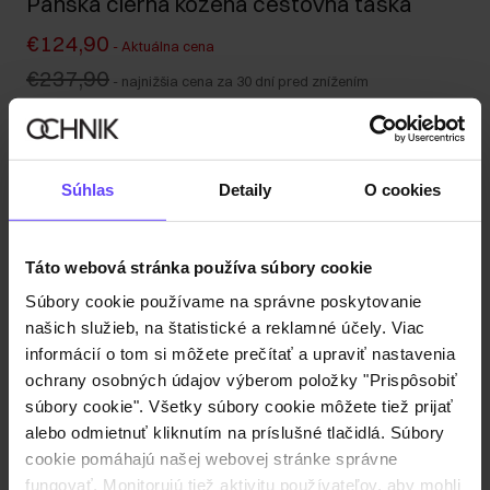
Pánska čierna kožená cestovná taška
€124,90
-
Aktuálna cena
€237,90
-
najnižšia cena za 30 dní pred znížením
€237,90
-
bežná cena
Odoslanie do 1 pracovného dňa
Popis produktu
Súhlas
Detaily
O cookies
Detaily
Táto webová stránka používa súbory cookie
Súbory cookie používame na správne poskytovanie
Zloženie a rozmery
našich služieb, na štatistické a reklamné účely. Viac
informácií o tom si môžete prečítať a upraviť nastavenia
ochrany osobných údajov výberom položky "Prispôsobiť
Recenzie
súbory cookie". Všetky súbory cookie môžete tiež prijať
alebo odmietnuť kliknutím na príslušné tlačidlá. Súbory
cookie pomáhajú našej webovej stránke správne
fungovať. Monitorujú tiež aktivitu používateľov, aby mohli