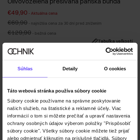
Olivovozelená prešívaná pánska bunda
€49,90
-
Aktuálna cena
€69,90
-
najnižšia cena za 30 dní pred znížením
€129,90
-
bežná cena
Tabuľka veľkostí
Vyberte veľkosť
Naša modelka meria 188 cm a má na sebe veľkosť M.
Súhlas
Detaily
O cookies
Odoslanie do 1 pracovného dňa
Popis produktu
Táto webová stránka používa súbory cookie
Súbory cookie používame na správne poskytovanie
Detaily
našich služieb, na štatistické a reklamné účely. Viac
informácií o tom si môžete prečítať a upraviť nastavenia
Zloženie
ochrany osobných údajov výberom položky "Prispôsobiť
súbory cookie". Všetky súbory cookie môžete tiež prijať
alebo odmietnuť kliknutím na príslušné tlačidlá. Súbory