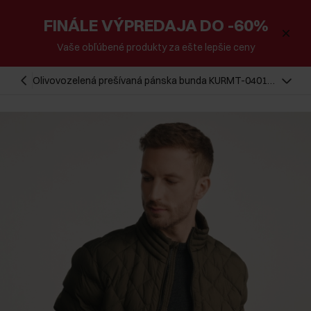
FINÁLE VÝPREDAJA DO -60%
Vaše obľúbené produkty za ešte lepšie ceny
Olivovozelená prešívaná pánska bunda KURMT-0401-
57(Z25)