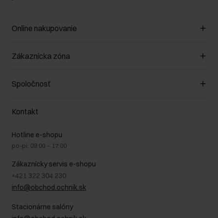
Online nakupovanie
Spravovať súbory cookie
Zákaznícka zóna
O obchode
Pravidlá obchodu
Zákazníky klub
Spoločnosť
Spôsob platby
Pravidlá propagácie
Náklady na doručenie
Záruka a reklamácie
O nás
Vrátenie
Kontakt
Starostlivosť o kožu
Stacionárne obchody
Na cestách
GDPR - Zásady ochrany osobných údajov
Hotline e-shopu
Bezpečné nakupovanie
Právne informácie
po-pi: 09:00 – 17:00
Blog
Kontakt
Najčastejšie kladené otázky (FAQ)
Zákaznícky servis e-shopu
+421 322 304 230
info@obchod.ochnik.sk
Stacionárne salóny