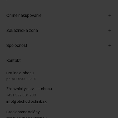
Online nakupovanie
Spravovať súbory cookie
Zákaznícka zóna
O obchode
Pravidlá obchodu
Zákazníky klub
Spoločnosť
Spôsob platby
Pravidlá propagácie
Náklady na doručenie
Záruka a reklamácie
O nás
Vrátenie
Kontakt
Starostlivosť o kožu
Stacionárne obchody
Na cestách
GDPR - Zásady ochrany osobných údajov
Hotline e-shopu
Bezpečné nakupovanie
Právne informácie
po-pi: 09:00 – 17:00
Blog
Kontakt
Najčastejšie kladené otázky (FAQ)
Zákaznícky servis e-shopu
+421 322 304 230
info@obchod.ochnik.sk
Stacionárne salóny