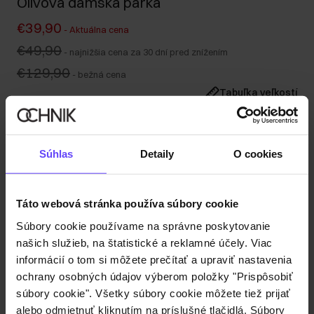
Olivová dámska parka
€39,90
-
Aktuálna cena
€49,90
-
najnižšia cena za 30 dní pred znížením
€129,90
-
bežná cena
Tabuľka veľkostí
Vyberte veľkosť
Naša modelka meria 172 cm a nosí veľkosť S.
Súhlas
Detaily
O cookies
Odoslanie do 1 pracovného dňa
Popis produktu
Táto webová stránka používa súbory cookie
Súbory cookie používame na správne poskytovanie
Detaily
našich služieb, na štatistické a reklamné účely. Viac
informácií o tom si môžete prečítať a upraviť nastavenia
Zloženie
ochrany osobných údajov výberom položky "Prispôsobiť
súbory cookie". Všetky súbory cookie môžete tiež prijať
alebo odmietnuť kliknutím na príslušné tlačidlá. Súbory