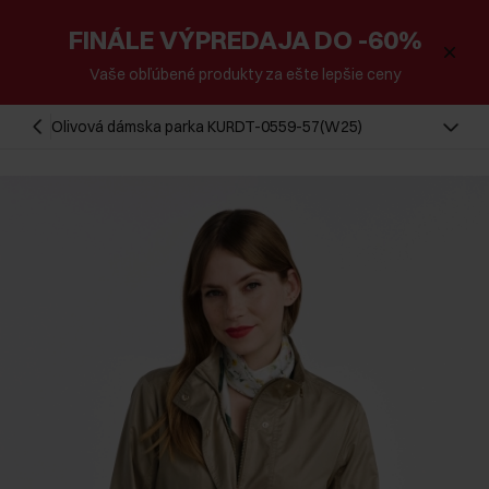
FINÁLE VÝPREDAJA DO -60%
Vaše obľúbené produkty za ešte lepšie ceny
Olivová dámska parka KURDT-0559-57(W25)