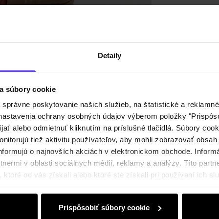
Recenz
Detaily
a súbory cookie
právne poskytovanie našich služieb, na štatistické a reklamné 
ť nastavenia ochrany osobných údajov výberom položky "Prispôso
ijať alebo odmietnuť kliknutím na príslušné tlačidlá. Súbory co
nitorujú tiež aktivitu používateľov, aby mohli zobrazovať obsah
nformujú o najnovších akciách v elektronickom obchode. Inform
nermi v oblasti sociálnych médií, reklamy a analýzy. Títo partne
ktoré od vás získali alebo ktoré ste získali pri používaní ich slu
Prispôsobiť súbory cookie