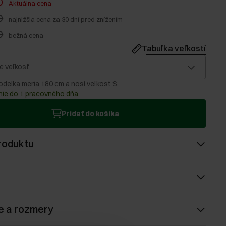
0
-
Aktuálna cena
0
-
najnižšia cena za 30 dní pred znížením
0
-
bežná cena
Tabuľka veľkostí
e veľkosť
delka meria 180 cm a nosí veľkosť S.
ie do 1 pracovného dňa
Pridať do košíka
roduktu
e a rozmery