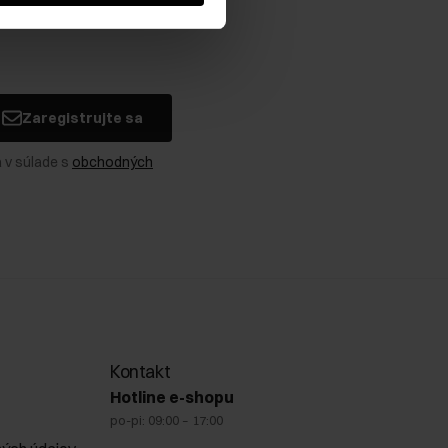
Zaregistrujte sa
 v súlade s
obchodných
Kontakt
Hotline e-shopu
po-pi: 09:00 – 17:00