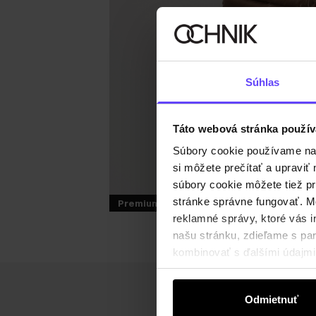
Súhlas
Táto webová stránka použív
Súbory cookie používame na s
si môžete prečítať a upravi
súbory cookie môžete tiež pr
stránke správne fungovať. Mo
Premium
reklamné správy, ktoré vás i
našu stránku, zdieľame s part
kombinovať s ďalšími údajmi, 
Odmietnuť