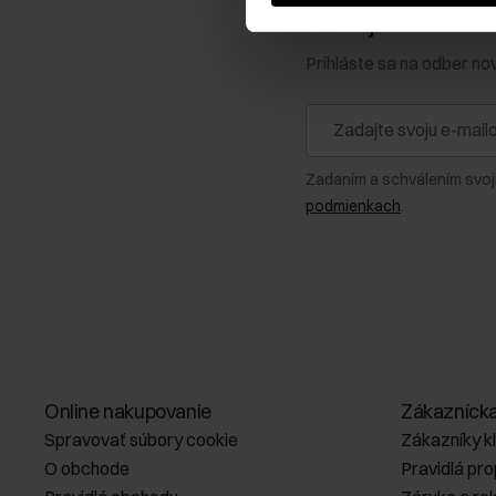
Získajte zľavu 1
Prihláste sa na odber no
Zadaním a schválením svoj
podmienkach
.
Online nakupovanie
Zákazníck
Spravovať súbory cookie
Zákazníky k
O obchode
Pravidlá pr