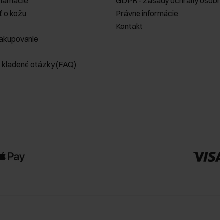
klamácie
GDPR - Zásady ochrany osobn
ť o kožu
Právne informácie
Kontakt
akupovanie
e kladené otázky (FAQ)