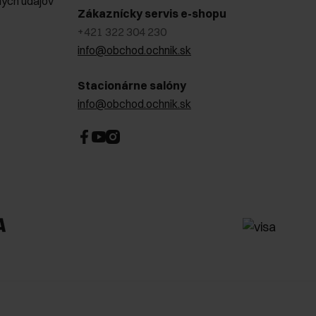
ých údajov
Zákaznícky servis e-shopu
+421 322 304 230
info@obchod.ochnik.sk
Stacionárne salóny
info@obchod.ochnik.sk