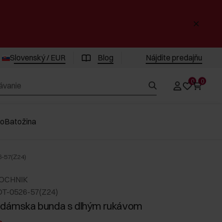
Slovenský / EUR
Blog
Nájdite predajňu
0
0
vo
Batožina
-57(Z24)
 OCHNIK
DT-0526-57(Z24)
 dámska bunda s dlhým rukávom