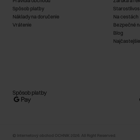
Pravidlá obchodu
Záruka a re
Spôsob platby
Starostlivos
Náklady na doručenie
Na cestách
Vrátenie
Bezpečné n
Blog
Najčastejši
Spôsob platby
©
Internetový obchod OCHNIK
2026
. All Right Reserved.