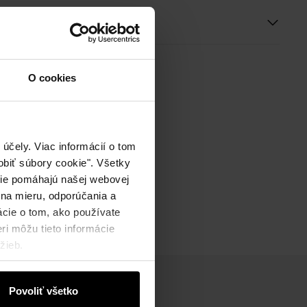
ie
O cookies
účely. Viac informácií o tom
biť súbory cookie". Všetky
okie pomáhajú našej webovej
 na mieru, odporúčania a
ácie o tom, ako používate
ri môžu tieto informácie
žieb.
Povoliť všetko