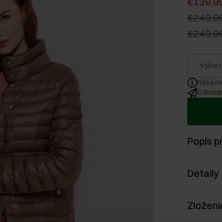
€139,9
€249,9
€249,9
Vybert
Naša mo
Odoslan
Popis p
Detaily
Zloženi