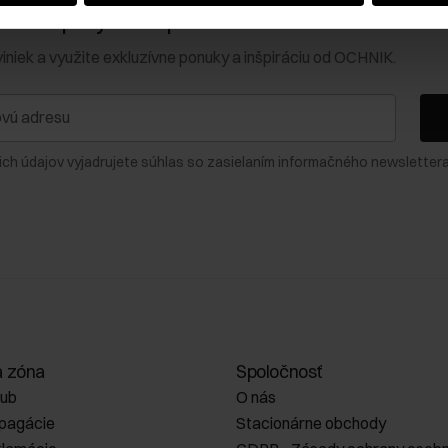
0 € na prvý nákup!
viniek a využite exkluzívne ponuky a inšpiráciu od OCHNIK.
ich údajov vyjadrujete súhlas so zasielaním informačného newslettera
a zóna
Spoločnosť
lub
O nás
opagácie
Stacionárne obchody