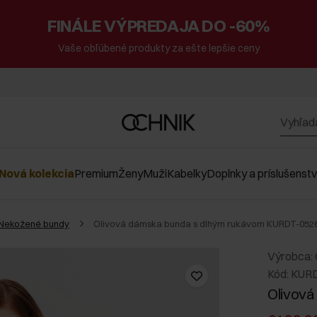
FINÁLE VÝPREDAJA DO -60%
Vaše obľúbené produkty za ešte lepšie ceny
Nová kolekcia
Premium
Ženy
Muži
Kabelky
Doplnky a príslušenst
Nekožené bundy
Olivová dámska bunda s dlhým rukávom KURDT-0526
Výrobca:
Kód: KUR
Olivová