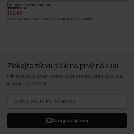
Dámska kožená sukňa
4.9 (20)
€99,90
€139,90
-
najnižšia cena za 30 dní pred znížením
Získajte zľavu 10 € na prvý nákup!
Prihláste sa na odber noviniek a využite exkluzívne ponuky a
inšpiráciu od OCHNIK.
Zaregistrujte sa