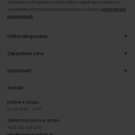
Zadaním a schválením svojich údajov vyjadrujete súhlas so
zasielaním informačného newslettera v súlade s
obchodných
podmienkach
.
Online nakupovanie
Spravovať súbory cookie
Zákaznícka zóna
O obchode
Pravidlá obchodu
Zákazníky klub
Spoločnosť
Spôsob platby
Pravidlá propagácie
Náklady na doručenie
Záruka a reklamácie
O nás
Vrátenie
Kontakt
Starostlivosť o kožu
Stacionárne obchody
Na cestách
GDPR - Zásady ochrany osobných údajov
Hotline e-shopu
Bezpečné nakupovanie
Právne informácie
po-pi: 09:00 – 17:00
Blog
Kontakt
Najčastejšie kladené otázky (FAQ)
Zákaznícky servis e-shopu
+421 322 304 230
info@obchod.ochnik.sk