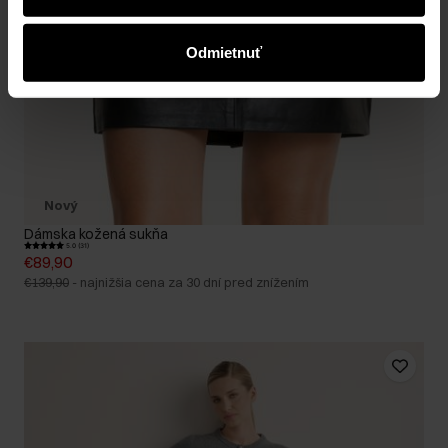
získali alebo ktoré ste získali pri používaní ich služieb.
Odmietnuť
Nový
Dámska kožená sukňa
5.0 (31)
€89,90
€139,90
-
najnižšia cena za 30 dní pred znížením