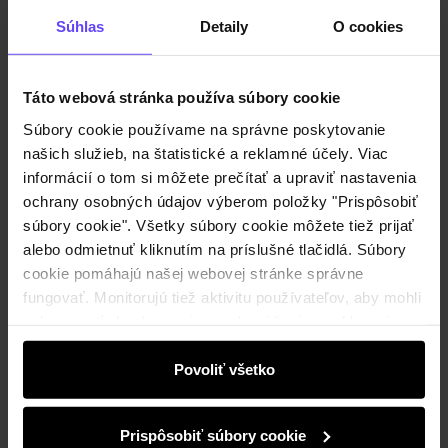
Kožené čierne dámske šortky
5.0 (82)
Súhlas
Detaily
O cookies
€89,90
€139,90
-
najnižšia cena za 30 dní pred znížením
Táto webová stránka používa súbory cookie
Súbory cookie používame na správne poskytovanie
našich služieb, na štatistické a reklamné účely. Viac
informácií o tom si môžete prečítať a upraviť nastavenia
ochrany osobných údajov výberom položky "Prispôsobiť
súbory cookie". Všetky súbory cookie môžete tiež prijať
alebo odmietnuť kliknutím na príslušné tlačidlá. Súbory
cookie pomáhajú našej webovej stránke správne
fungovať. Monitorujú tiež aktivitu používateľov, aby mohli
zobrazovať obsah na mieru, odporúčania a reklamné
správy, ktoré vás informujú o najnovších akciách v
elektronickom obchode. Informácie o tom, ako používate
Povoliť všetko
našu stránku, zdieľame s partnermi v oblasti sociálnych
médií, reklamy a analýzy. Títo partneri môžu tieto
Prispôsobiť súbory cookie
informácie kombinovať s ďalšími údajmi, ktoré od vás