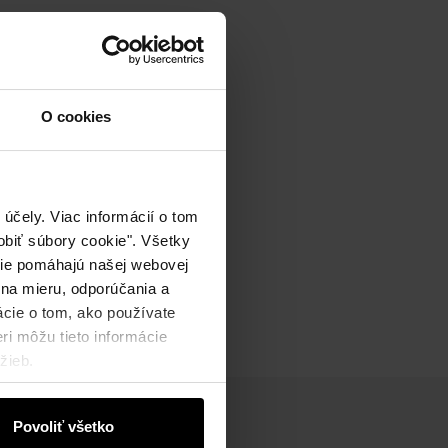
O cookies
účely. Viac informácií o tom
biť súbory cookie". Všetky
okie pomáhajú našej webovej
 na mieru, odporúčania a
ácie o tom, ako používate
ri môžu tieto informácie
žieb.
Povoliť všetko