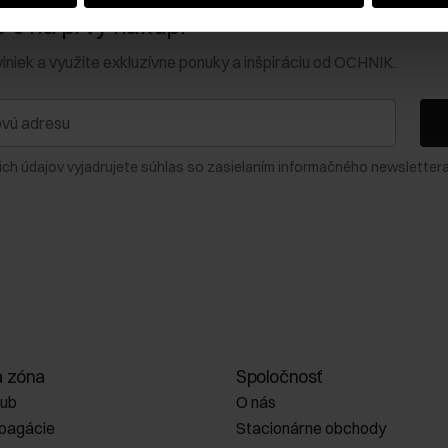
0 € na prvý nákup!
viniek a využite exkluzívne ponuky a inšpiráciu od OCHNIK.
ich údajov vyjadrujete súhlas so zasielaním informačného newslettera
a zóna
Spoločnosť
lub
O nás
opagácie
Stacionárne obchody