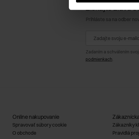
Získajte zľavu 1
Prihláste sa na odber no
Zadaním a schválením svoj
podmienkach
.
Online nakupovanie
Zákazníck
Spravovať súbory cookie
Zákazníky k
O obchode
Pravidlá pr