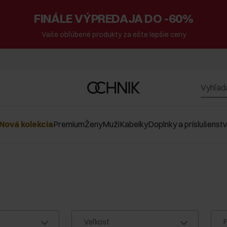
FINÁLE VÝPREDAJA DO -60%
Vaše obľúbené produkty za ešte lepšie ceny
Nová kolekcia
Premium
Ženy
Muži
Kabelky
Doplnky a príslušenst
Veľkosť
F