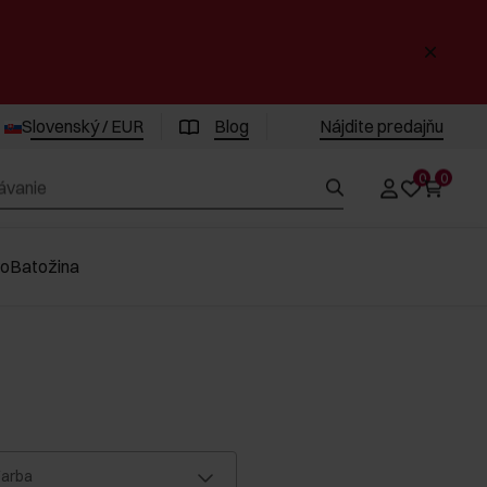
Slovenský / EUR
Blog
Nájdite predajňu
0
0
vo
Batožina
arba