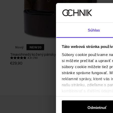
Súhlas
Táto webová stránka použív
Nový
NEW20
Tmavohnedý kožený pánsky opasok
Súbory cookie používame na s
4.9 (78)
si môžete prečítať a upravi
€29,90
súbory cookie môžete tiež pr
stránke správne fungovať. Mo
reklamné správy, ktoré vás i
našu stránku, zdieľame s part
kombinovať s ďalšími údajmi, 
Odmietnuť