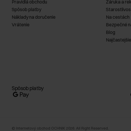
Pravidlá obchodu
Záruka a re
Spôsob platby
Starostlivos
Náklady na doručenie
Na cestách
Vrátenie
Bezpečné n
Blog
Najčastejši
Spôsob platby
©
Internetový obchod OCHNIK
2026
. All Right Reserved.