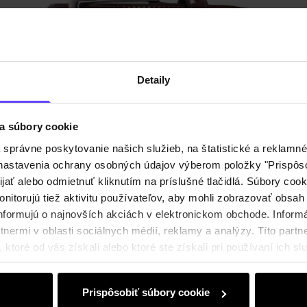
Detaily
a súbory cookie
Nový
NEW20
Pánsky kožený opasok v hnedej farbe
právne poskytovanie našich služieb, na štatistické a reklamné 
4.9 (39)
ť nastavenia ochrany osobných údajov výberom položky "Prispôso
€29,90
ijať alebo odmietnuť kliknutím na príslušné tlačidlá. Súbory co
nitorujú tiež aktivitu používateľov, aby mohli zobrazovať obsah
nformujú o najnovších akciách v elektronickom obchode. Inform
nermi v oblasti sociálnych médií, reklamy a analýzy. Títo partne
ktoré od vás získali alebo ktoré ste získali pri používaní ich slu
Prispôsobiť súbory cookie