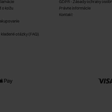
klamácie
GDPR - Zásady ochrany osobn
ť o kožu
Právne informácie
Kontakt
akupovanie
e kladené otázky (FAQ)