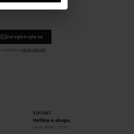
Zaregistrujte sa
 v súlade s
obchodných
Kontakt
Hotline e-shopu
po-pi: 09:00 – 17:00