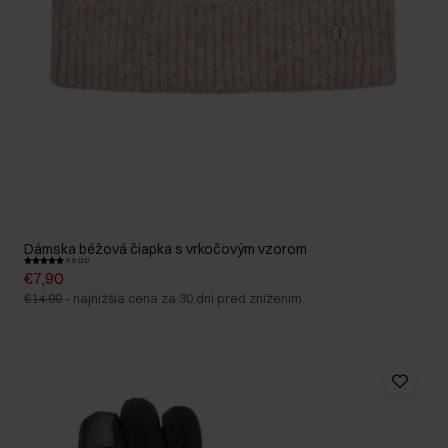
Dámska béžová čiapka s vrkočovým vzorom
5.0 (21)
€7,90
€14,90
-
najnižšia cena za 30 dní pred znížením