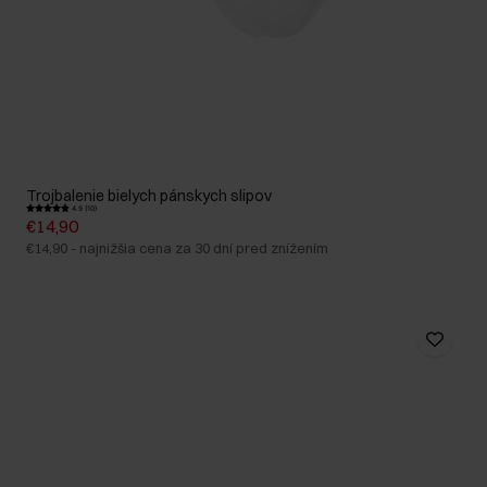
Trojbalenie bielych pánskych slipov
4.9 (10)
€14,90
€14,90
-
najnižšia cena za 30 dní pred znížením