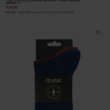
Čierny kožený prívesok na kľúče v tvare kabelky
5.0 (3)
€24,90
€44,90
-
najnižšia cena za 30 dní pred znížením