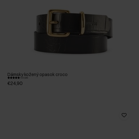
Dámsky kožený opasok croco
5.0 (26)
€24,90