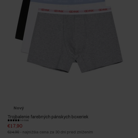
Nový
Trojbalenie farebných pánskych boxeriek
5.0 (126)
€17,90
€24,90
-
najnižšia cena za 30 dní pred znížením