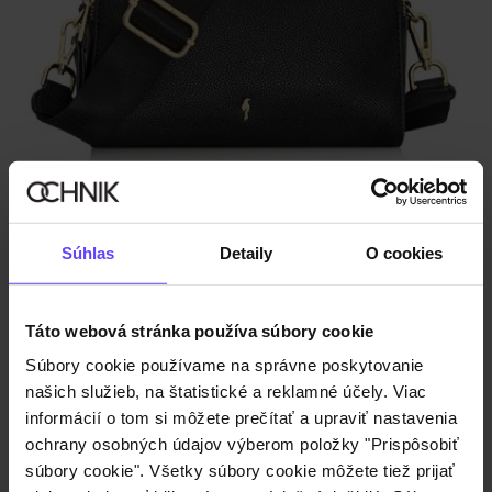
ZÍSKAJTE -30%
Čierna malá dámska kabelka
5.0 (115)
€14,90
Súhlas
Detaily
O cookies
€19,90
-
najnižšia cena za 30 dní pred znížením
Táto webová stránka používa súbory cookie
Súbory cookie používame na správne poskytovanie
našich služieb, na štatistické a reklamné účely. Viac
informácií o tom si môžete prečítať a upraviť nastavenia
ochrany osobných údajov výberom položky "Prispôsobiť
súbory cookie". Všetky súbory cookie môžete tiež prijať