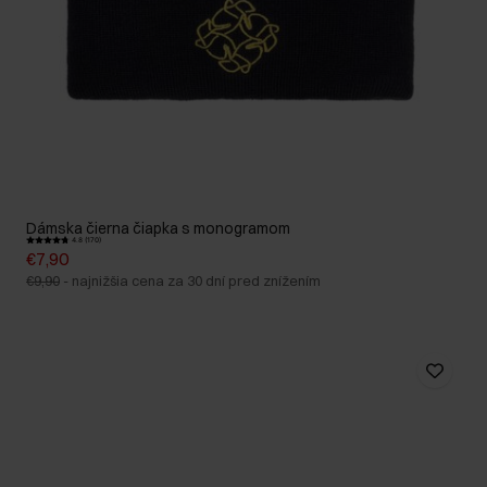
Dámska čierna čiapka s monogramom
4.8 (170)
€7,90
€9,90
-
najnižšia cena za 30 dní pred znížením