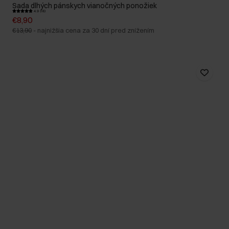
Sada dlhých pánskych vianočných ponožiek
4.9 (18)
€8,90
€13,90
-
najnižšia cena za 30 dní pred znížením