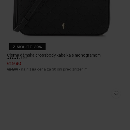
ZÍSKAJTE -30%
Čierna dámska crossbody kabelka s monogramom
4.9 (133)
€19,90
€24,90
-
najnižšia cena za 30 dní pred znížením