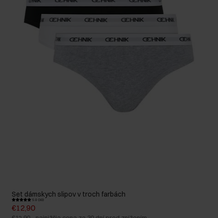
Set dámskych slipov v troch farbách
5.0 (30)
€12,90
€12,90
-
najnižšia cena za 30 dní pred znížením