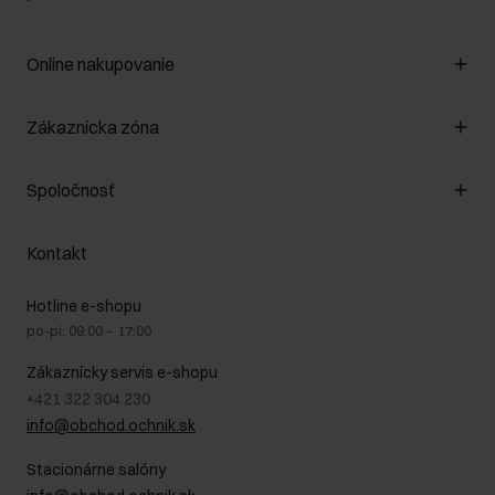
Online nakupovanie
Spravovať súbory cookie
Zákaznícka zóna
O obchode
Pravidlá obchodu
Zákazníky klub
Spoločnosť
Spôsob platby
Pravidlá propagácie
Náklady na doručenie
Záruka a reklamácie
O nás
Vrátenie
Kontakt
Starostlivosť o kožu
Stacionárne obchody
Na cestách
GDPR - Zásady ochrany osobných údajov
Hotline e-shopu
Bezpečné nakupovanie
Právne informácie
po-pi: 09:00 – 17:00
Blog
Kontakt
Najčastejšie kladené otázky (FAQ)
Zákaznícky servis e-shopu
+421 322 304 230
info@obchod.ochnik.sk
Stacionárne salóny