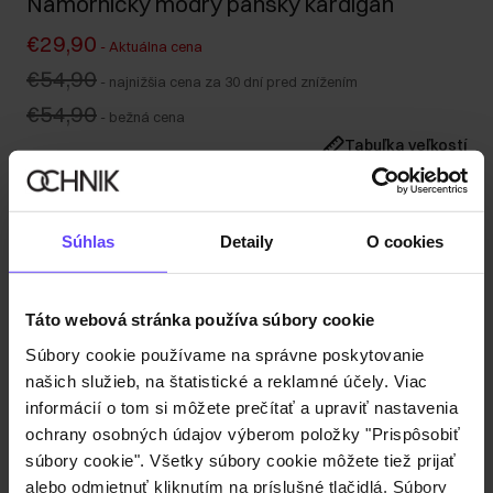
Námornícky modrý pánsky kardigán
€29,90
-
Aktuálna cena
€54,90
-
najnižšia cena za 30 dní pred znížením
€54,90
-
bežná cena
Tabuľka veľkostí
Vyberte veľkosť
Naša modelka meria 188 cm a má na sebe veľkosť M.
Súhlas
Detaily
O cookies
Odoslanie do 1 pracovného dňa
Popis produktu
Táto webová stránka používa súbory cookie
Súbory cookie používame na správne poskytovanie
Detaily
našich služieb, na štatistické a reklamné účely. Viac
informácií o tom si môžete prečítať a upraviť nastavenia
Zloženie
ochrany osobných údajov výberom položky "Prispôsobiť
súbory cookie". Všetky súbory cookie môžete tiež prijať
alebo odmietnuť kliknutím na príslušné tlačidlá. Súbory