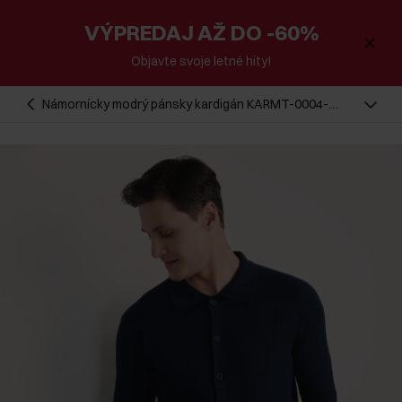
VÝPREDAJ AŽ DO -60%
Objavte svoje letné hity!
Námornícky modrý pánsky kardigán KARMT-0004-
68(Z25)