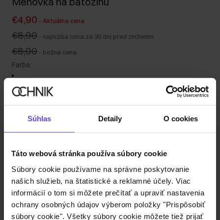
Menovka na batožinu
€4,90
-
Aktuálna cena
€8,90
-
najnižšia cena za 30 dní pred znížením
€8,90
-
bežná cena
Farba
:
Súhlas
Detaily
O cookies
Tabuľka veľkostí
Odoslanie do 2 pracovných dní
Popis produktu
Táto webová stránka používa súbory cookie
Súbory cookie používame na správne poskytovanie
našich služieb, na štatistické a reklamné účely. Viac
Detaily
informácií o tom si môžete prečítať a upraviť nastavenia
ochrany osobných údajov výberom položky "Prispôsobiť
Zloženie a rozmery
súbory cookie". Všetky súbory cookie môžete tiež prijať