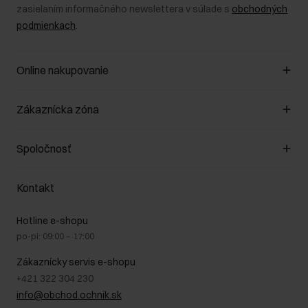
zasielaním informačného newslettera v súlade s
obchodných
podmienkach
.
Online nakupovanie
Spravovať súbory cookie
Zákaznícka zóna
O obchode
Pravidlá obchodu
Zákazníky klub
Spoločnosť
Spôsob platby
Pravidlá propagácie
Náklady na doručenie
Záruka a reklamácie
O nás
Vrátenie
Kontakt
Starostlivosť o kožu
Stacionárne obchody
Na cestách
GDPR - Zásady ochrany osobných údajov
Hotline e-shopu
Bezpečné nakupovanie
Právne informácie
po-pi: 09:00 – 17:00
Blog
Kontakt
Najčastejšie kladené otázky (FAQ)
Zákaznícky servis e-shopu
+421 322 304 230
info@obchod.ochnik.sk