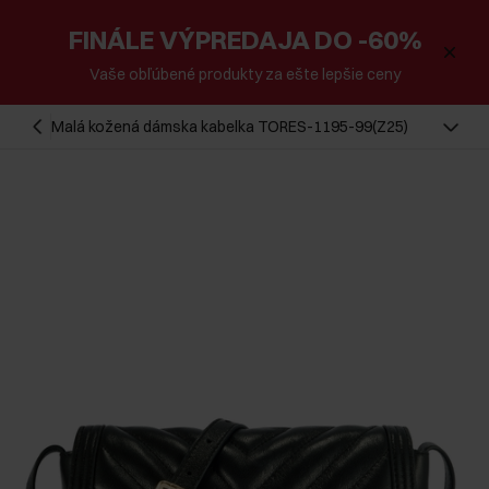
FINÁLE VÝPREDAJA DO -60%
Vaše obľúbené produkty za ešte lepšie ceny
Malá kožená dámska kabelka TORES-1195-99(Z25)