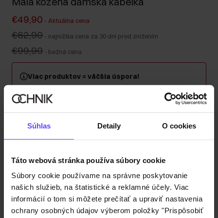
Malá kožená dámska kabelka
€49,90
-
Aktuálna cena
€62,90
-
najnižšia cena za 30 dní pred znížením
€99,90
-
bežná cena
Viac produktov = väčšia úspora!
Kúpte si minimálne 2 kusy z kategórie kabeliek, kufrov
alebo cestovných kozmetických taštičiek a získajte 30
% zľavu na druhý a každý ďalší kus! Kombinujte
ľubovoľne – zľava sa automaticky započítava v košíku.
Súhlas
Detaily
O cookies
Odoslanie do 1 pracovného dňa
Táto webová stránka používa súbory cookie
Popis produktu
Súbory cookie používame na správne poskytovanie
našich služieb, na štatistické a reklamné účely. Viac
Detaily
informácií o tom si môžete prečítať a upraviť nastavenia
ochrany osobných údajov výberom položky "Prispôsobiť