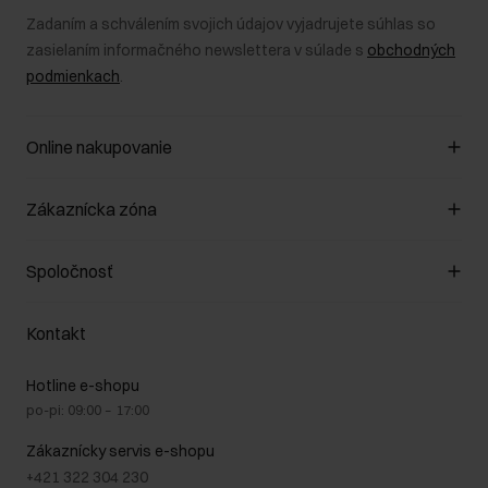
Zadaním a schválením svojich údajov vyjadrujete súhlas so
zasielaním informačného newslettera v súlade s
obchodných
podmienkach
.
Online nakupovanie
Spravovať súbory cookie
Zákaznícka zóna
O obchode
Pravidlá obchodu
Zákazníky klub
Spoločnosť
Spôsob platby
Pravidlá propagácie
Náklady na doručenie
Záruka a reklamácie
O nás
Vrátenie
Kontakt
Starostlivosť o kožu
Stacionárne obchody
Na cestách
GDPR - Zásady ochrany osobných údajov
Hotline e-shopu
Bezpečné nakupovanie
Právne informácie
po-pi: 09:00 – 17:00
Blog
Kontakt
Najčastejšie kladené otázky (FAQ)
Zákaznícky servis e-shopu
+421 322 304 230