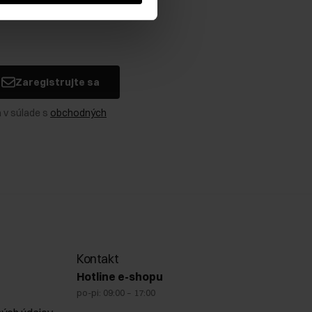
Zaregistrujte sa
 v súlade s
obchodných
Kontakt
Hotline e-shopu
po-pi: 09:00 – 17:00