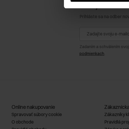
Získajte zľavu 1
Prihláste sa na odber no
Zadaním a schválením svoj
podmienkach
.
Online nakupovanie
Zákazníck
Spravovať súbory cookie
Zákazníky k
O obchode
Pravidlá pr