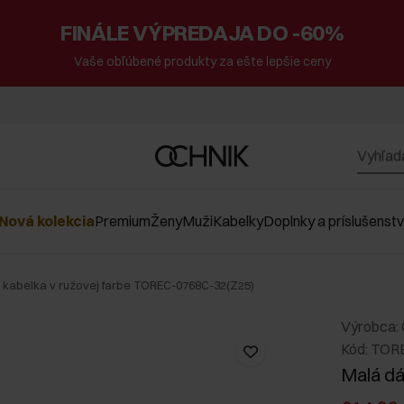
FINÁLE VÝPREDAJA DO -60%
Vaše obľúbené produkty za ešte lepšie ceny
Nová kolekcia
Premium
Ženy
Muži
Kabelky
Doplnky a príslušenst
kabelka v ružovej farbe TOREC-0768C-32(Z25)
Výrobca:
Kód: TOR
Malá dá