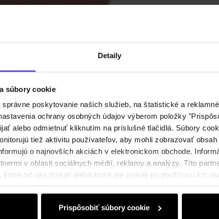
Zloženi
Recenz
Detaily
a súbory cookie
právne poskytovanie našich služieb, na štatistické a reklamné 
ť nastavenia ochrany osobných údajov výberom položky "Prispôso
ijať alebo odmietnuť kliknutím na príslušné tlačidlá. Súbory co
nitorujú tiež aktivitu používateľov, aby mohli zobrazovať obsah
nformujú o najnovších akciách v elektronickom obchode. Inform
nermi v oblasti sociálnych médií, reklamy a analýzy. Títo partne
ktoré od vás získali alebo ktoré ste získali pri používaní ich slu
Prispôsobiť súbory cookie