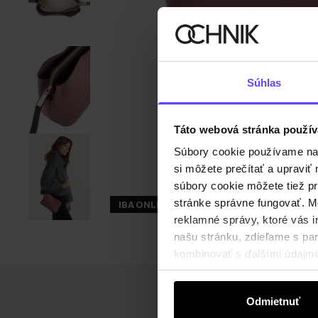
Súhlas
Táto webová stránka použív
Súbory cookie používame na s
si môžete prečítať a upravi
súbory cookie môžete tiež pr
stránke správne fungovať. Mo
IBA ONLINE
reklamné správy, ktoré vás i
našu stránku, zdieľame s part
kombinovať s ďalšími údajmi, 
Odmietnuť