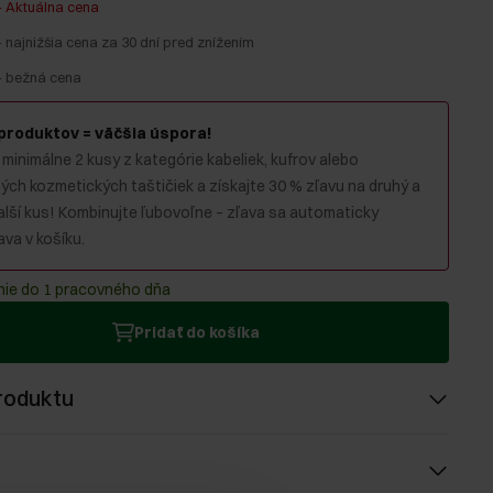
-
Aktuálna cena
-
najnižšia cena za 30 dní pred znížením
-
bežná cena
 produktov = väčšia úspora!
 minimálne 2 kusy z kategórie kabeliek, kufrov alebo
ch kozmetických taštičiek a získajte 30 % zľavu na druhý a
alší kus! Kombinujte ľubovoľne – zľava sa automaticky
va v košíku.
ie do 1 pracovného dňa
Pridať do košíka
roduktu