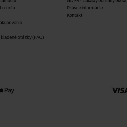
klamácie
GDPR - Zásady ochrany osobn
ť o kožu
Právne informácie
Kontakt
akupovanie
e kladené otázky (FAQ)