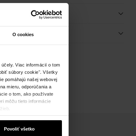
e a rozmery
ie
O cookies
účely. Viac informácií o tom
biť súbory cookie". Všetky
okie pomáhajú našej webovej
 na mieru, odporúčania a
ácie o tom, ako používate
ri môžu tieto informácie
žieb.
Povoliť všetko