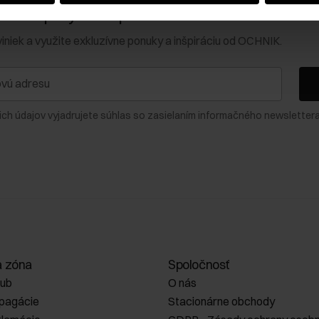
0 € na prvý nákup!
viniek a využite exkluzívne ponuky a inšpiráciu od OCHNIK.
ich údajov vyjadrujete súhlas so zasielaním informačného newslettera
a zóna
Spoločnosť
lub
O nás
opagácie
Stacionárne obchody