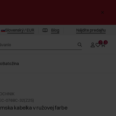
Slovenský / EUR
Blog
Nájdite predajňu
0
0
vo
Batožina
 OCHNIK
EC-0768C-32(Z25)
mska kabelka v ružovej farbe