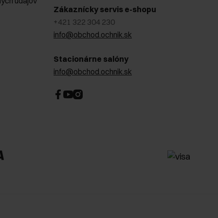
ých údajov
Zákaznícky servis e-shopu
+421 322 304 230
info@obchod.ochnik.sk
Stacionárne salóny
info@obchod.ochnik.sk