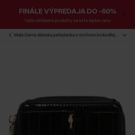
FINÁLE VÝPREDAJA DO -60%
Vaše obľúbené produkty za ešte lepšie ceny
Malá čierna dámska peňaženka s motívom krokodílej
kože POREC-0352A-97(Z25)