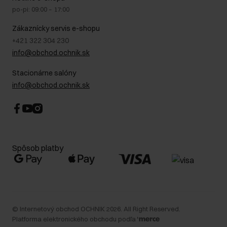
Bezpečné nakupovanie
Právne informácie
po-pi: 09:00 – 17:00
Blog
Kontakt
Najčastejšie kladené otázky (FAQ)
Zákaznícky servis e-shopu
+421 322 304 230
info@obchod.ochnik.sk
Stacionárne salóny
info@obchod.ochnik.sk
Spôsob platby
©
Internetový obchod OCHNIK
2026
. All Right Reserved.
Platforma elektronického obchodu podľa