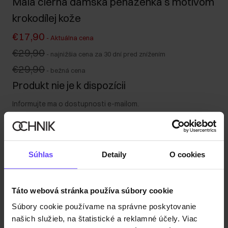
Malá čierna dámska peňaženka s motívom
krokodílej kože
€17,90
-
Aktuálna cena
€29,90
-
najnižšia cena za 30 dní pred znížením
€29,90
-
bežná cena
Produkt nie je k dispozícii
Informujte ma o dostupnosti e-mailom.
Vaša e-mailová adresa
Súhlas
Detaily
O cookies
Upozorniť ma na dostupnosť
Táto webová stránka používa súbory cookie
Súbory cookie používame na správne poskytovanie
Popis produktu
našich služieb, na štatistické a reklamné účely. Viac