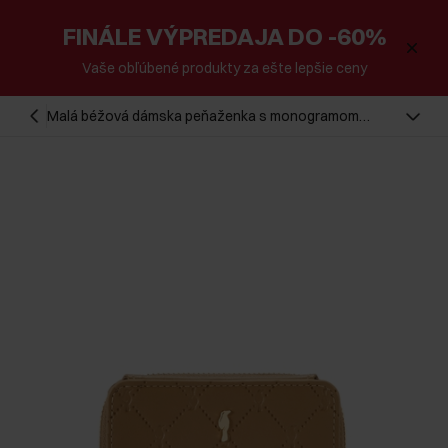
FINÁLE VÝPREDAJA DO -60%
Vaše obľúbené produkty za ešte lepšie ceny
Malá béžová dámska peňaženka s monogramom
POREC-0349A-81(Z25)