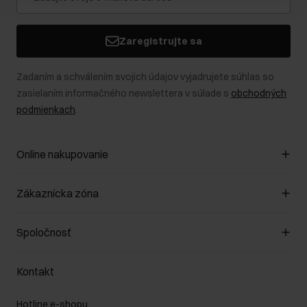
Zaregistrujte sa
Zadaním a schválením svojich údajov vyjadrujete súhlas so
zasielaním informačného newslettera v súlade s
obchodných
podmienkach
.
Online nakupovanie
Spravovať súbory cookie
Zákaznícka zóna
O obchode
Pravidlá obchodu
Zákazníky klub
Spoločnosť
Spôsob platby
Pravidlá propagácie
Náklady na doručenie
Záruka a reklamácie
O nás
Vrátenie
Kontakt
Starostlivosť o kožu
Stacionárne obchody
Na cestách
GDPR - Zásady ochrany osobných údajov
Hotline e-shopu