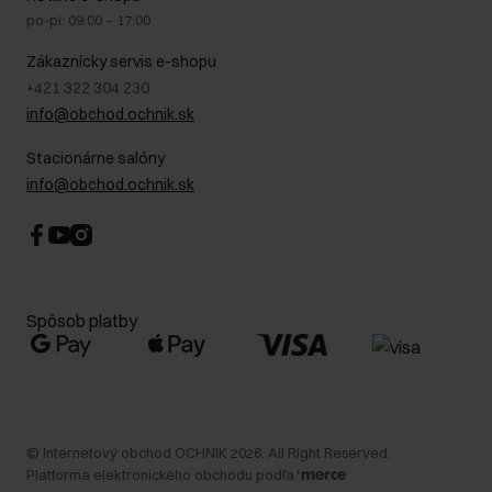
Bezpečné nakupovanie
Právne informácie
po-pi: 09:00 – 17:00
Blog
Kontakt
Najčastejšie kladené otázky (FAQ)
Zákaznícky servis e-shopu
+421 322 304 230
info@obchod.ochnik.sk
Stacionárne salóny
info@obchod.ochnik.sk
Spôsob platby
©
Internetový obchod OCHNIK
2026
. All Right Reserved.
Platforma elektronického obchodu podľa