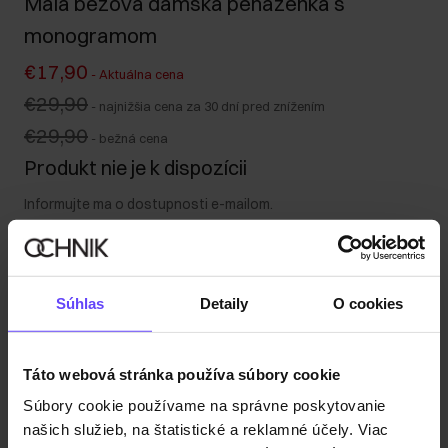
Malá béžová dámska peňaženka s
monogramom
€17,90
-
Aktuálna cena
€29,90
-
najnižšia cena za 30 dní pred znížením
€29,90
-
bežná cena
Produkt nie je k dispozícii
Informujte ma o dostupnosti e-mailom.
Vaša e-mailová adresa
Súhlas
Detaily
O cookies
Upozorniť ma na dostupnosť
Táto webová stránka používa súbory cookie
Súbory cookie používame na správne poskytovanie
Popis produktu
našich služieb, na štatistické a reklamné účely. Viac