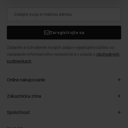
Zaregistrujte sa
Zadaním a schválením svojich údajov vyjadrujete súhlas so
zasielaním informačného newslettera v súlade s
obchodných
podmienkach
.
Online nakupovanie
Spravovať súbory cookie
Zákaznícka zóna
O obchode
Pravidlá obchodu
Zákazníky klub
Spoločnosť
Spôsob platby
Pravidlá propagácie
Náklady na doručenie
Záruka a reklamácie
O nás
Vrátenie