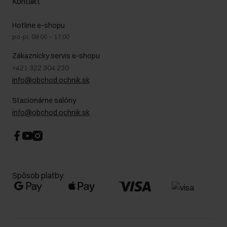
Kontakt
Starostlivosť o kožu
Stacionárne obchody
Na cestách
GDPR - Zásady ochrany osobných údajov
Hotline e-shopu
Bezpečné nakupovanie
Právne informácie
po-pi: 09:00 – 17:00
Blog
Kontakt
Najčastejšie kladené otázky (FAQ)
Zákaznícky servis e-shopu
+421 322 304 230
info@obchod.ochnik.sk
Stacionárne salóny
info@obchod.ochnik.sk
Spôsob platby