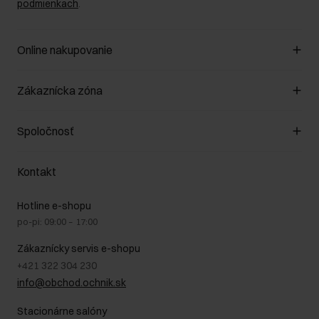
podmienkach
.
Online nakupovanie
Spravovať súbory cookie
Zákaznícka zóna
O obchode
Pravidlá obchodu
Zákazníky klub
Spoločnosť
Spôsob platby
Pravidlá propagácie
Náklady na doručenie
Záruka a reklamácie
O nás
Vrátenie
Kontakt
Starostlivosť o kožu
Stacionárne obchody
Na cestách
GDPR - Zásady ochrany osobných údajov
Hotline e-shopu
Bezpečné nakupovanie
Právne informácie
po-pi: 09:00 – 17:00
Blog
Kontakt
Najčastejšie kladené otázky (FAQ)
Zákaznícky servis e-shopu
+421 322 304 230
info@obchod.ochnik.sk
Stacionárne salóny