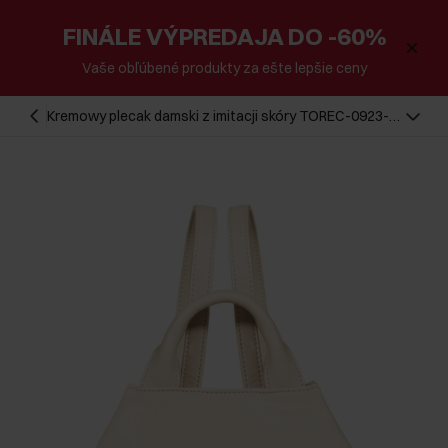
FINÁLE VÝPREDAJA DO -60%
Vaše obľúbené produkty za ešte lepšie ceny
Kremowy plecak damski z imitacji skóry TOREC-0923-
0B(W26)