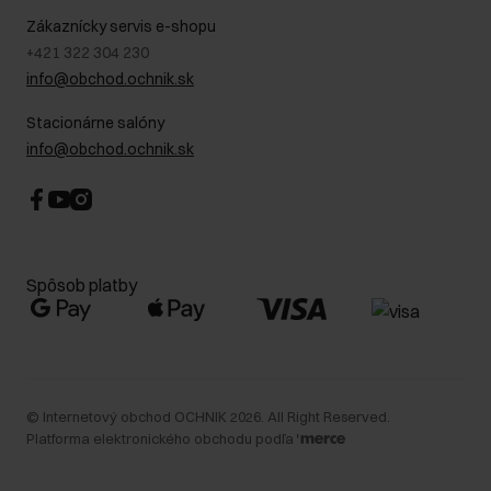
Kontakt
Najčastejšie kladené otázky (FAQ)
Zákaznícky servis e-shopu
+421 322 304 230
info@obchod.ochnik.sk
Stacionárne salóny
info@obchod.ochnik.sk
Spôsob platby
©
Internetový obchod OCHNIK
2026
. All Right Reserved.
Platforma elektronického obchodu podľa