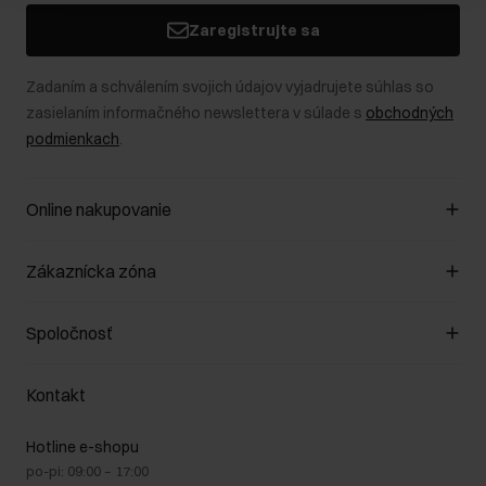
Zaregistrujte sa
Zadaním a schválením svojich údajov vyjadrujete súhlas so
zasielaním informačného newslettera v súlade s
obchodných
podmienkach
.
Online nakupovanie
Spravovať súbory cookie
Zákaznícka zóna
O obchode
Pravidlá obchodu
Zákazníky klub
Spoločnosť
Spôsob platby
Pravidlá propagácie
Náklady na doručenie
Záruka a reklamácie
O nás
Vrátenie
Kontakt
Starostlivosť o kožu
Stacionárne obchody
Na cestách
GDPR - Zásady ochrany osobných údajov
Hotline e-shopu
Bezpečné nakupovanie
Právne informácie
po-pi: 09:00 – 17:00
Blog