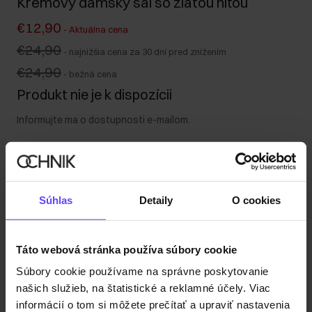
Krémový dámsky šál so zlatou niťou
€12,90
-
Aktuálna cena
€24,90
-
najnižšia cena za 30 dní pred znížením
€24,90
-
bežná cena
Produkt nie je k dispozícii
Informujte ma o dostupnosti e-mailom.
Vaša e-mailová adresa
Súhlas
Detaily
O cookies
Upozorniť ma na dostupnosť
Táto webová stránka používa súbory cookie
Súbory cookie používame na správne poskytovanie
Popis produktu
našich služieb, na štatistické a reklamné účely. Viac
informácií o tom si môžete prečítať a upraviť nastavenia