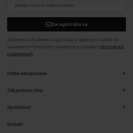
Zaregistrujte sa
Zadaním a schválením svojich údajov vyjadrujete súhlas so
zasielaním informačného newslettera v súlade s
obchodných
podmienkach
.
Online nakupovanie
Spravovať súbory cookie
Zákaznícka zóna
O obchode
Pravidlá obchodu
Zákazníky klub
Spoločnosť
Spôsob platby
Pravidlá propagácie
Náklady na doručenie
Záruka a reklamácie
O nás
Vrátenie
Kontakt
Starostlivosť o kožu
Stacionárne obchody