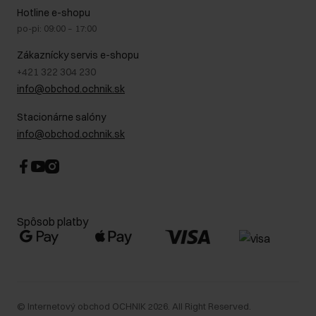
Na cestách
GDPR - Zásady ochrany osobných údajov
Hotline e-shopu
Bezpečné nakupovanie
Právne informácie
po-pi: 09:00 – 17:00
Blog
Kontakt
Najčastejšie kladené otázky (FAQ)
Zákaznícky servis e-shopu
+421 322 304 230
info@obchod.ochnik.sk
Stacionárne salóny
info@obchod.ochnik.sk
Spôsob platby
©
Internetový obchod OCHNIK
2026
. All Right Reserved.