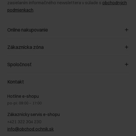
zasielaním informačného newslettera v súlade s
obchodných
podmienkach
.
Online nakupovanie
Spravovať súbory cookie
Zákaznícka zóna
O obchode
Pravidlá obchodu
Zákazníky klub
Spoločnosť
Spôsob platby
Pravidlá propagácie
Náklady na doručenie
Záruka a reklamácie
O nás
Vrátenie
Kontakt
Starostlivosť o kožu
Stacionárne obchody
Na cestách
GDPR - Zásady ochrany osobných údajov
Hotline e-shopu
Bezpečné nakupovanie
Právne informácie
po-pi: 09:00 – 17:00
Blog
Kontakt
Najčastejšie kladené otázky (FAQ)
Zákaznícky servis e-shopu
+421 322 304 230
info@obchod.ochnik.sk