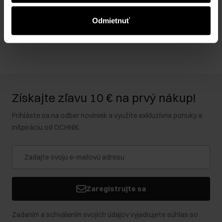
získali alebo ktoré ste získali pri používaní ich služieb.
Odmietnuť
Recenzie
Získajte zľavu 10 € na prvý nákup!
Prihláste sa na odber noviniek a využite exkluzívne ponuky a
inšpiráciu od OCHNIK.
Zaregistrujte sa
Zadaním a schválením svojich údajov vyjadrujete súhlas so