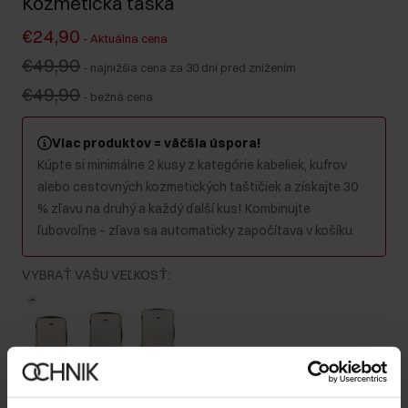
Kozmetická taška
€24,90
-
Aktuálna cena
€49,90
-
najnižšia cena za 30 dní pred znížením
€49,90
-
bežná cena
Viac produktov = väčšia úspora!
Kúpte si minimálne 2 kusy z kategórie kabeliek, kufrov
alebo cestovných kozmetických taštičiek a získajte 30
% zľavu na druhý a každý ďalší kus! Kombinujte
ľubovoľne – zľava sa automaticky započítava v košíku.
VYBRAŤ VAŠU VEĽKOSŤ
:
Kabínový
Stredný
Veľký
Farba
: