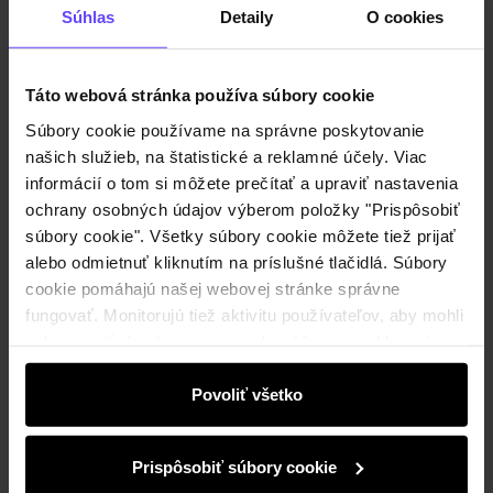
Súhlas
Detaily
O cookies
Táto webová stránka používa súbory cookie
Produkt nie je k dispozícii
Súbory cookie používame na správne poskytovanie
Informujte ma o dostupnosti e-mailom.
našich služieb, na štatistické a reklamné účely. Viac
informácií o tom si môžete prečítať a upraviť nastavenia
ochrany osobných údajov výberom položky "Prispôsobiť
Vaša e-mailová adresa
súbory cookie". Všetky súbory cookie môžete tiež prijať
alebo odmietnuť kliknutím na príslušné tlačidlá. Súbory
cookie pomáhajú našej webovej stránke správne
Upozorniť ma na dostupnosť
fungovať. Monitorujú tiež aktivitu používateľov, aby mohli
zobrazovať obsah na mieru, odporúčania a reklamné
správy, ktoré vás informujú o najnovších akciách v
elektronickom obchode. Informácie o tom, ako používate
Povoliť všetko
Popis produktu
našu stránku, zdieľame s partnermi v oblasti sociálnych
médií, reklamy a analýzy. Títo partneri môžu tieto
Prispôsobiť súbory cookie
informácie kombinovať s ďalšími údajmi, ktoré od vás
Zloženie a rozmery