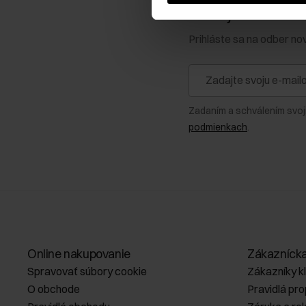
Získajte zľavu 1
Prihláste sa na odber no
Zadaním a schválením svoj
podmienkach
.
Online nakupovanie
Zákazníck
Spravovať súbory cookie
Zákazníky k
O obchode
Pravidlá pr