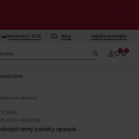
Slovenský / EUR
Blog
Nájdite predajňu
0
0
vo
Batožina
PASMS-0167-9P(W26)
 OCHNIK
MS-0167-9P(W26)
obojstranný pánsky opasok