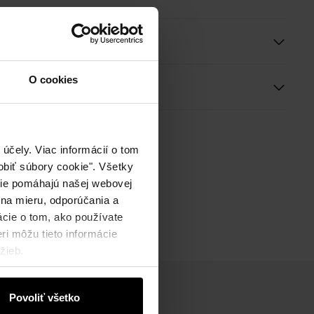
e a rozmery
O cookies
ie
účely. Viac informácií o tom
biť súbory cookie". Všetky
okie pomáhajú našej webovej
 na mieru, odporúčania a
ácie o tom, ako používate
ri môžu tieto informácie
žieb.
Povoliť všetko