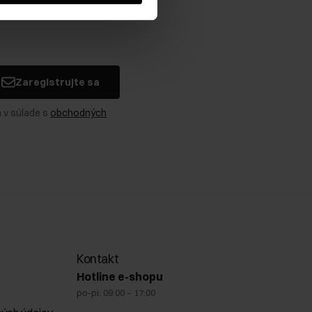
Zaregistrujte sa
 v súlade s
obchodných
Kontakt
Hotline e-shopu
po-pi: 09:00 – 17:00