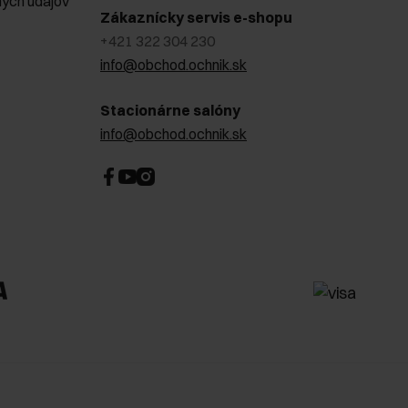
ých údajov
Zákaznícky servis e-shopu
+421 322 304 230
info@obchod.ochnik.sk
Stacionárne salóny
info@obchod.ochnik.sk