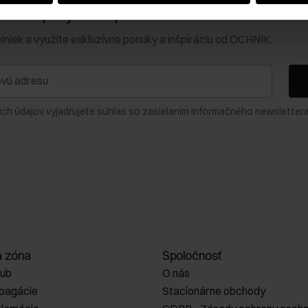
0 € na prvý nákup!
viniek a využite exkluzívne ponuky a inšpiráciu od OCHNIK.
ich údajov vyjadrujete súhlas so zasielaním informačného newslettera
a zóna
Spoločnosť
lub
O nás
opagácie
Stacionárne obchody