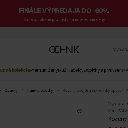
FINÁLE VÝPREDAJA DO -60%
Vaše obľúbené produkty za ešte lepšie ceny
Nová kolekcia
Premium
Ženy
Muži
Kabelky
Doplnky a príslušenst
Opasky
Pánske opasky
Kožený obojstranný pánsky opasok 
Výrobca:
Kód: PAS
Kožený 