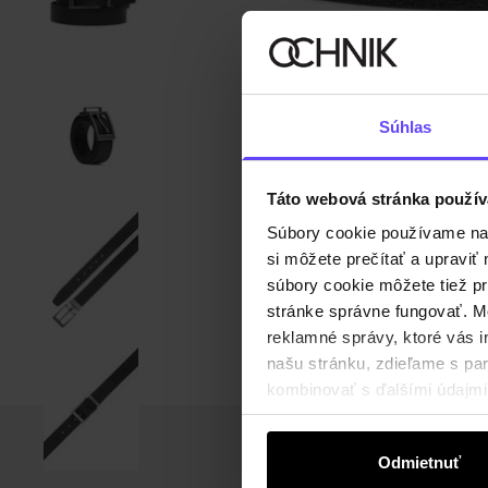
Súhlas
Táto webová stránka použív
Súbory cookie používame na s
si môžete prečítať a upravi
súbory cookie môžete tiež pr
stránke správne fungovať. Mo
reklamné správy, ktoré vás i
našu stránku, zdieľame s part
kombinovať s ďalšími údajmi, 
Odmietnuť