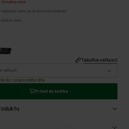
-
Aktuálna cena
-
najnižšia cena za 30 dní pred znížením
-
bežná cena
Tabuľka veľkostí
e veľkosť
ie do 1 pracovného dňa
Pridať do košíka
roduktu