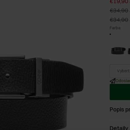
€19,90
€34,90
€34,90
Farba
:
Vybert
Odoslan
Popis p
Detaily