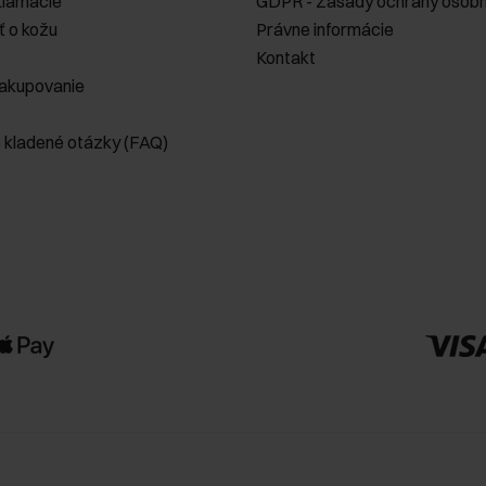
klamácie
GDPR - Zásady ochrany osobn
ť o kožu
Právne informácie
Kontakt
akupovanie
e kladené otázky (FAQ)