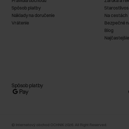
Pravidlá obchodu
Záruka a re
Spôsob platby
Starostlivos
Náklady na doručenie
Na cestách
Vrátenie
Bezpečné n
Blog
Najčastejši
Spôsob platby
©
Internetový obchod OCHNIK
2026
. All Right Reserved.