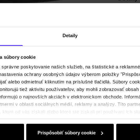
Zloženi
Detaily
Recenz
a súbory cookie
právne poskytovanie našich služieb, na štatistické a reklamné 
ť nastavenia ochrany osobných údajov výberom položky "Prispôso
ijať alebo odmietnuť kliknutím na príslušné tlačidlá. Súbory co
nitorujú tiež aktivitu používateľov, aby mohli zobrazovať obsah
nformujú o najnovších akciách v elektronickom obchode. Inform
nermi v oblasti sociálnych médií, reklamy a analýzy. Títo partne
ktoré od vás získali alebo ktoré ste získali pri používaní ich slu
Prispôsobiť súbory cookie