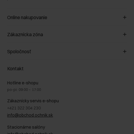
Online nakupovanie
Spravovať súbory cookie
Zákaznícka zóna
O obchode
Pravidlá obchodu
Zákazníky klub
Spoločnosť
Spôsob platby
Pravidlá propagácie
Náklady na doručenie
Záruka a reklamácie
O nás
Vrátenie
Kontakt
Starostlivosť o kožu
Stacionárne obchody
Na cestách
GDPR - Zásady ochrany osobných údajov
Hotline e-shopu
Bezpečné nakupovanie
Právne informácie
po-pi: 09:00 – 17:00
Blog
Kontakt
Najčastejšie kladené otázky (FAQ)
Zákaznícky servis e-shopu
+421 322 304 230
info@obchod.ochnik.sk
Stacionárne salóny