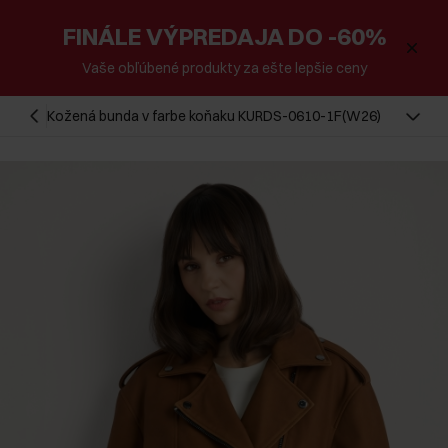
FINÁLE VÝPREDAJA DO -60%
Vaše obľúbené produkty za ešte lepšie ceny
Kožená bunda v farbe koňaku KURDS-0610-1F(W26)