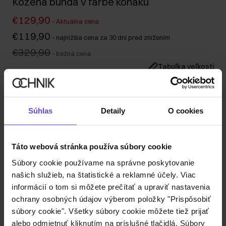
Kožená bunda v farbe koňaku
€129,90
-
Aktuálna cena
€119,90
-
najnižšia cena za 30 dní pred znížením
€329,90
-
bežná cena
Tabuľka veľkostí
Vyberte veľkosť
Naša modelka má výšku 175 cm a nosí veľkosť S.
Súhlas
Detaily
O cookies
Odoslanie do 1 pracovného dňa
Popis produktu
Táto webová stránka používa súbory cookie
Súbory cookie používame na správne poskytovanie
Detaily
našich služieb, na štatistické a reklamné účely. Viac
informácií o tom si môžete prečítať a upraviť nastavenia
Zloženie
ochrany osobných údajov výberom položky "Prispôsobiť
súbory cookie". Všetky súbory cookie môžete tiež prijať
alebo odmietnuť kliknutím na príslušné tlačidlá. Súbory