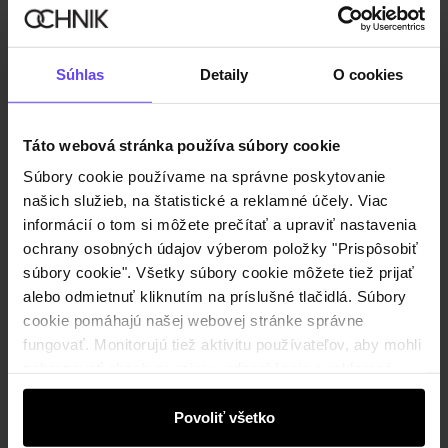
Zaregistrujte sa
Súhlas
Detaily
O cookies
Zadaním a schválením svojich údajov vyjadrujete súhlas so
zasielaním informačného newslettera v súlade s
obchodných
Táto webová stránka používa súbory cookie
podmienkach
.
Súbory cookie používame na správne poskytovanie
našich služieb, na štatistické a reklamné účely. Viac
Online nakupovanie
informácií o tom si môžete prečítať a upraviť nastavenia
ochrany osobných údajov výberom položky "Prispôsobiť
Spravovať súbory cookie
Zákaznícka zóna
súbory cookie". Všetky súbory cookie môžete tiež prijať
O obchode
alebo odmietnuť kliknutím na príslušné tlačidlá. Súbory
Pravidlá obchodu
Zákazníky klub
cookie pomáhajú našej webovej stránke správne
Spoločnosť
Spôsob platby
Pravidlá propagácie
fungovať. Monitorujú tiež aktivitu používateľov, aby mohli
Náklady na doručenie
Záruka a reklamácie
zobrazovať obsah na mieru, odporúčania a reklamné
O nás
Vrátenie
Kontakt
Starostlivosť o kožu
správy, ktoré vás informujú o najnovších akciách v
Stacionárne obchody
Na cestách
elektronickom obchode. Informácie o tom, ako používate
Povoliť všetko
GDPR - Zásady ochrany osobných údajov
Hotline e-shopu
Bezpečné nakupovanie
našu stránku, zdieľame s partnermi v oblasti sociálnych