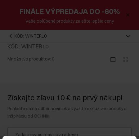
FINÁLE VÝPREDAJA DO -60%
Vaše obľúbené produkty za ešte lepšie ceny
KÓD: WINTER10
KÓD: WINTER10
Množstvo produktov: 0
Získajte zľavu 10 € na prvý nákup!
Prihláste sa na odber noviniek a využite exkluzívne ponuky a
inšpiráciu od OCHNIK.