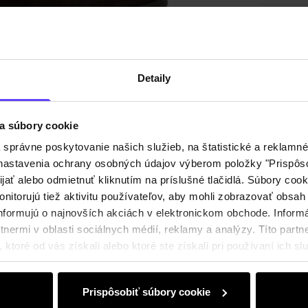
Zloženi
Recenz
Detaily
a súbory cookie
právne poskytovanie našich služieb, na štatistické a reklamné 
ť nastavenia ochrany osobných údajov výberom položky "Prispôso
ijať alebo odmietnuť kliknutím na príslušné tlačidlá. Súbory co
nitorujú tiež aktivitu používateľov, aby mohli zobrazovať obsah
nformujú o najnovších akciách v elektronickom obchode. Inform
nermi v oblasti sociálnych médií, reklamy a analýzy. Títo partne
ktoré od vás získali alebo ktoré ste získali pri používaní ich slu
Prispôsobiť súbory cookie