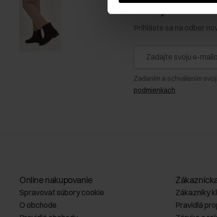
Získajte zľavu 1
Prihláste sa na odber no
Zadaním a schválením svoj
podmienkach
.
Online nakupovanie
Zákazníck
Spravovať súbory cookie
Zákazníky k
O obchode
Pravidlá pr