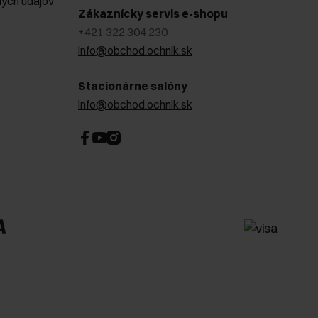
ých údajov
Zákaznícky servis e-shopu
+421 322 304 230
info@obchod.ochnik.sk
Stacionárne salóny
info@obchod.ochnik.sk