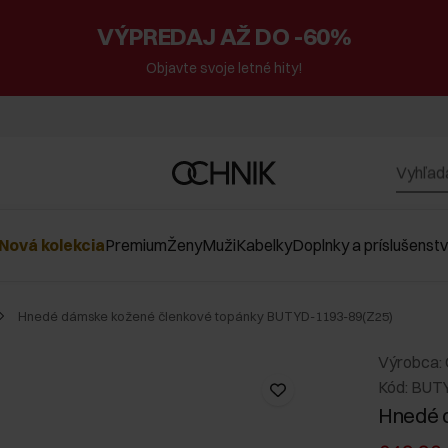
VÝPREDAJ AŽ DO -60%
Objavte svoje letné hity!
Nová kolekcia
Premium
Ženy
Muži
Kabelky
Doplnky a príslušenst
Hnedé dámske kožené členkové topánky BUTYD-1193-89(Z25)
Výrobca:
Kód: BUT
Hnedé 