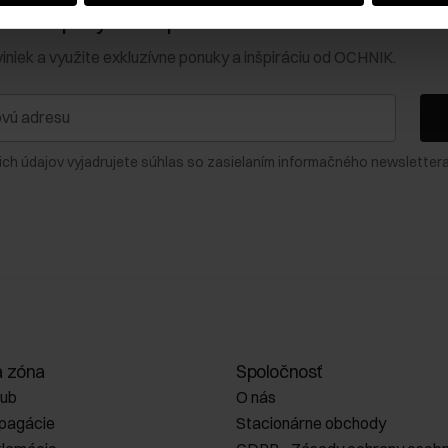
0 € na prvý nákup!
viniek a využite exkluzívne ponuky a inšpiráciu od OCHNIK.
ich údajov vyjadrujete súhlas so zasielaním informačného newslettera
a zóna
Spoločnosť
lub
O nás
opagácie
Stacionárne obchody