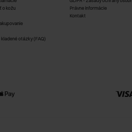
klamácie
GDPR - Zásady ochrany osobn
ť o kožu
Právne informácie
Kontakt
akupovanie
e kladené otázky (FAQ)