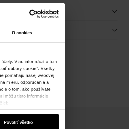
e
ie
O cookies
účely. Viac informácií o tom
biť súbory cookie". Všetky
okie pomáhajú našej webovej
 na mieru, odporúčania a
ácie o tom, ako používate
ri môžu tieto informácie
žieb.
Povoliť všetko