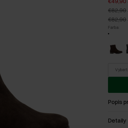
€49,90
€82,90
€82,90
Farba
:
Vybert
Popis p
Detaily