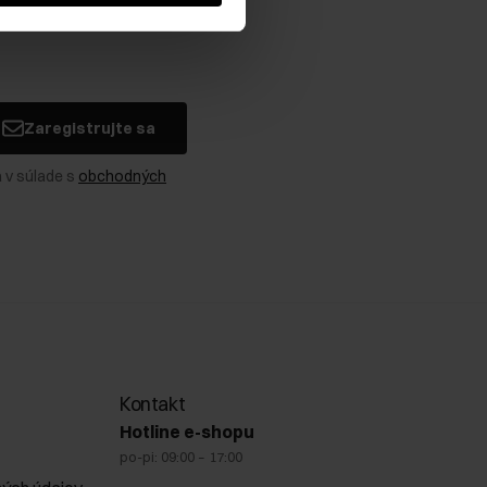
Zaregistrujte sa
 v súlade s
obchodných
Kontakt
Hotline e-shopu
po-pi: 09:00 – 17:00