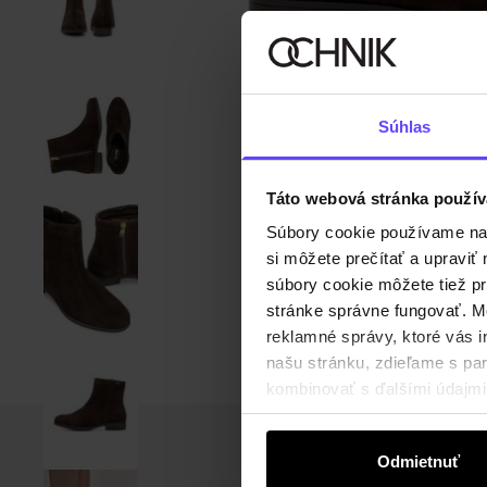
Súhlas
Táto webová stránka použív
Súbory cookie používame na s
si môžete prečítať a upravi
súbory cookie môžete tiež pr
stránke správne fungovať. Mo
reklamné správy, ktoré vás i
našu stránku, zdieľame s part
kombinovať s ďalšími údajmi, 
Odmietnuť