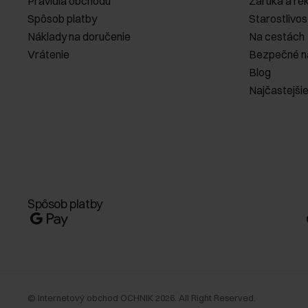
Pravidlá obchodu
Záruka a re
Spôsob platby
Starostlivos
Náklady na doručenie
Na cestách
Vrátenie
Bezpečné n
Blog
Najčastejši
Spôsob platby
©
Internetový obchod OCHNIK
2026
. All Right Reserved.