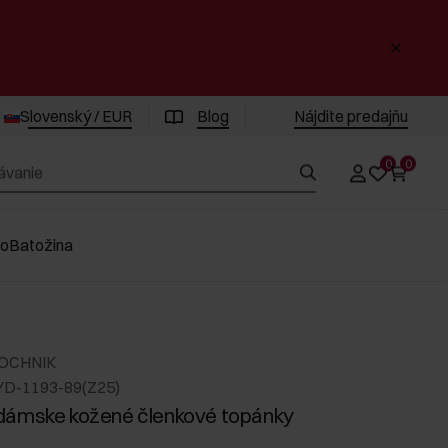
Slovenský / EUR
Blog
Nájdite predajňu
0
0
vo
Batožina
 OCHNIK
YD-1193-89(Z25)
dámske kožené členkové topánky