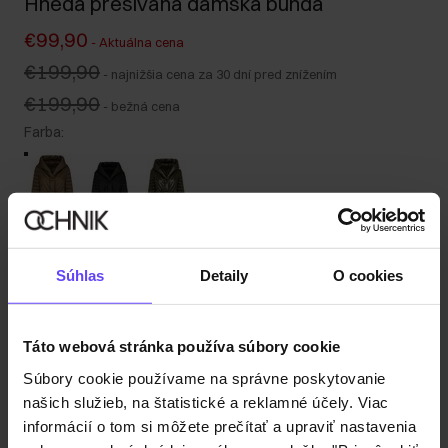
Hnedá prešívaná dámska bunda
€99,90
-
Aktuálna cena
€199,90
-
najnižšia cena za 30 dní pred znížením
€199,90
-
bežná cena
Farba
:
Tabuľka veľkostí
Súhlas
Detaily
O cookies
Vyberte veľkosť
Naša modelka meria 178 cm a má na sebe veľkosť S.
Odoslanie do 1 pracovného dňa
Táto webová stránka používa súbory cookie
Popis produktu
Súbory cookie používame na správne poskytovanie
našich služieb, na štatistické a reklamné účely. Viac
informácií o tom si môžete prečítať a upraviť nastavenia
Detaily