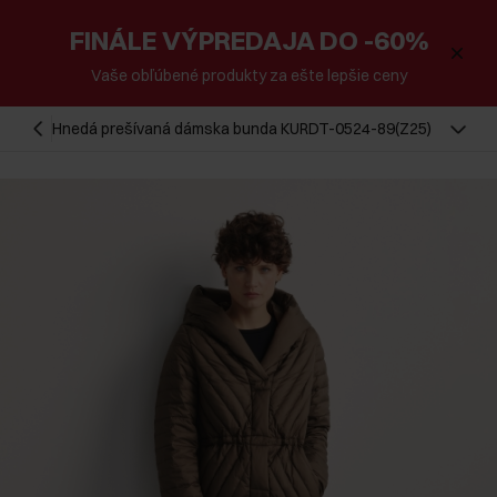
FINÁLE VÝPREDAJA DO -60%
Vaše obľúbené produkty za ešte lepšie ceny
Hnedá prešívaná dámska bunda KURDT-0524-89(Z25)