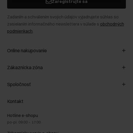
Zaregistrujte sa
Zadaním a schválením svojich údajov vyjadrujete súhlas so
zasielaním informačného newslettera v súlade s
obchodných
podmienkach
.
Online nakupovanie
Spravovať súbory cookie
Zákaznícka zóna
O obchode
Pravidlá obchodu
Zákazníky klub
Spoločnosť
Spôsob platby
Pravidlá propagácie
Náklady na doručenie
Záruka a reklamácie
O nás
Vrátenie
Kontakt
Starostlivosť o kožu
Stacionárne obchody
Na cestách
GDPR - Zásady ochrany osobných údajov
Hotline e-shopu
Bezpečné nakupovanie
Právne informácie
po-pi: 09:00 – 17:00
Blog
Kontakt
Najčastejšie kladené otázky (FAQ)