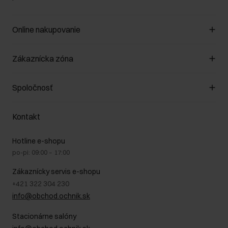
Online nakupovanie
Spravovať súbory cookie
Zákaznícka zóna
O obchode
Pravidlá obchodu
Zákazníky klub
Spoločnosť
Spôsob platby
Pravidlá propagácie
Náklady na doručenie
Záruka a reklamácie
O nás
Vrátenie
Kontakt
Starostlivosť o kožu
Stacionárne obchody
Na cestách
GDPR - Zásady ochrany osobných údajov
Hotline e-shopu
Bezpečné nakupovanie
Právne informácie
po-pi: 09:00 – 17:00
Blog
Kontakt
Najčastejšie kladené otázky (FAQ)
Zákaznícky servis e-shopu
+421 322 304 230
info@obchod.ochnik.sk
Stacionárne salóny