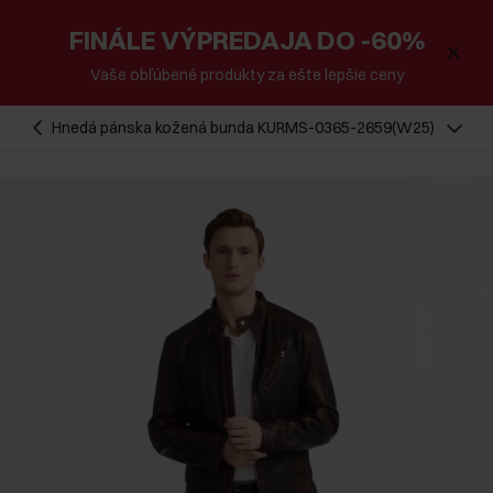
FINÁLE VÝPREDAJA DO -60%
Vaše obľúbené produkty za ešte lepšie ceny
Hnedá pánska kožená bunda KURMS-0365-2659(W25)