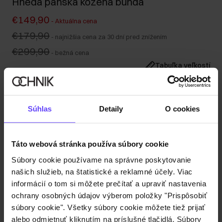
Hnedá pánska kožená bunda
€149,90
-
Aktuálna cena
€179,90
-
najnižšia cena za 30 dní pred znížením
€299,90
-
bežná cena
Tabuľka veľkostí
Vyberte veľkosť
Naša modelka je vysoká 188 cm a nosí veľkosť M.
Súhlas
Detaily
O cookies
Odoslanie do 1 pracovného dňa
Popis produktu
Táto webová stránka používa súbory cookie
Súbory cookie používame na správne poskytovanie
Detaily
našich služieb, na štatistické a reklamné účely. Viac
informácií o tom si môžete prečítať a upraviť nastavenia
Zloženie
ochrany osobných údajov výberom položky "Prispôsobiť
súbory cookie". Všetky súbory cookie môžete tiež prijať
alebo odmietnuť kliknutím na príslušné tlačidlá. Súbory