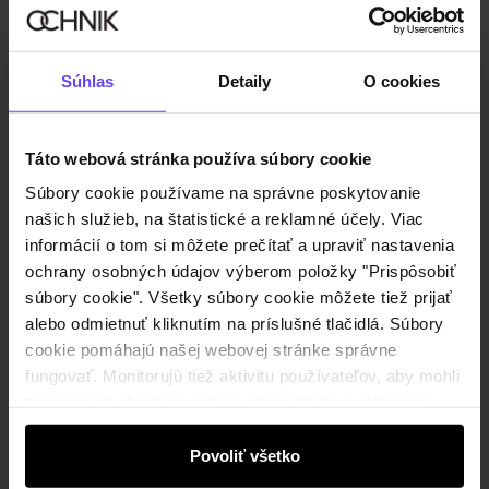
Zaregistrujte sa
Súhlas
Detaily
O cookies
Zadaním a schválením svojich údajov vyjadrujete súhlas so
zasielaním informačného newslettera v súlade s
obchodných
Táto webová stránka používa súbory cookie
podmienkach
.
Súbory cookie používame na správne poskytovanie
našich služieb, na štatistické a reklamné účely. Viac
Online nakupovanie
informácií o tom si môžete prečítať a upraviť nastavenia
ochrany osobných údajov výberom položky "Prispôsobiť
Spravovať súbory cookie
Zákaznícka zóna
súbory cookie". Všetky súbory cookie môžete tiež prijať
O obchode
alebo odmietnuť kliknutím na príslušné tlačidlá. Súbory
Pravidlá obchodu
Zákazníky klub
cookie pomáhajú našej webovej stránke správne
Spoločnosť
Spôsob platby
Pravidlá propagácie
fungovať. Monitorujú tiež aktivitu používateľov, aby mohli
Náklady na doručenie
Záruka a reklamácie
zobrazovať obsah na mieru, odporúčania a reklamné
O nás
Vrátenie
Kontakt
Starostlivosť o kožu
správy, ktoré vás informujú o najnovších akciách v
Stacionárne obchody
Na cestách
elektronickom obchode. Informácie o tom, ako používate
Povoliť všetko
GDPR - Zásady ochrany osobných údajov
Hotline e-shopu
Bezpečné nakupovanie
našu stránku, zdieľame s partnermi v oblasti sociálnych