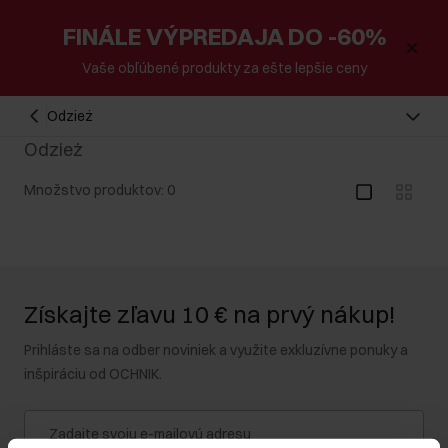
FINÁLE VÝPREDAJA DO -60%
Vaše obľúbené produkty za ešte lepšie ceny
Odzież
Odzież
Množstvo produktov: 0
Získajte zľavu 10 € na prvý nákup!
Prihláste sa na odber noviniek a využite exkluzívne ponuky a
inšpiráciu od OCHNIK.