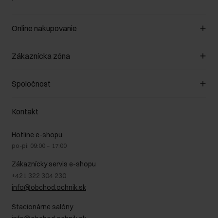
Online nakupovanie
Spravovať súbory cookie
Zákaznícka zóna
O obchode
Pravidlá obchodu
Zákazníky klub
Spoločnosť
Spôsob platby
Pravidlá propagácie
Náklady na doručenie
Záruka a reklamácie
O nás
Vrátenie
Kontakt
Starostlivosť o kožu
Stacionárne obchody
Na cestách
GDPR - Zásady ochrany osobných údajov
Hotline e-shopu
Bezpečné nakupovanie
Právne informácie
po-pi: 09:00 – 17:00
Blog
Kontakt
Najčastejšie kladené otázky (FAQ)
Zákaznícky servis e-shopu
+421 322 304 230
info@obchod.ochnik.sk
Stacionárne salóny