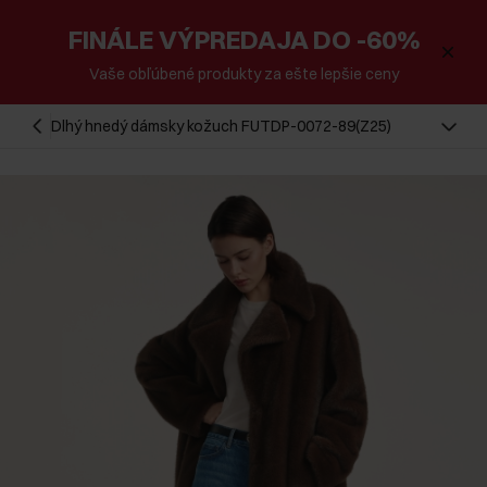
FINÁLE VÝPREDAJA DO -60%
Vaše obľúbené produkty za ešte lepšie ceny
Dlhý hnedý dámsky kožuch FUTDP-0072-89(Z25)