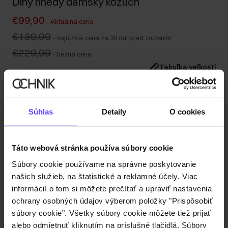
Dlhý hnedý dámsky kožuch
€99,90
-
Aktuálna cena
€139,90
-
najnižšia cena za 30 dní pred znížením
€229,90
-
bežná cena
Tabuľka veľkostí
Vyberte veľkosť
Naša modelka meria 176 cm a má na sebe veľkosť S.
Súhlas
Detaily
O cookies
Odoslanie do 1 pracovného dňa
Popis produktu
Táto webová stránka používa súbory cookie
Súbory cookie používame na správne poskytovanie
Detaily
našich služieb, na štatistické a reklamné účely. Viac
informácií o tom si môžete prečítať a upraviť nastavenia
Zloženie
ochrany osobných údajov výberom položky "Prispôsobiť
súbory cookie". Všetky súbory cookie môžete tiež prijať
alebo odmietnuť kliknutím na príslušné tlačidlá. Súbory