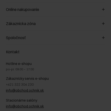
Online nakupovanie
Spravovať súbory cookie
Zákaznícka zóna
O obchode
Pravidlá obchodu
Zákazníky klub
Spoločnosť
Spôsob platby
Pravidlá propagácie
Náklady na doručenie
Záruka a reklamácie
O nás
Vrátenie
Kontakt
Starostlivosť o kožu
Stacionárne obchody
Na cestách
GDPR - Zásady ochrany osobných údajov
Hotline e-shopu
Bezpečné nakupovanie
Právne informácie
po-pi: 09:00 – 17:00
Blog
Kontakt
Najčastejšie kladené otázky (FAQ)
Zákaznícky servis e-shopu
+421 322 304 230
info@obchod.ochnik.sk
Stacionárne salóny
info@obchod.ochnik.sk