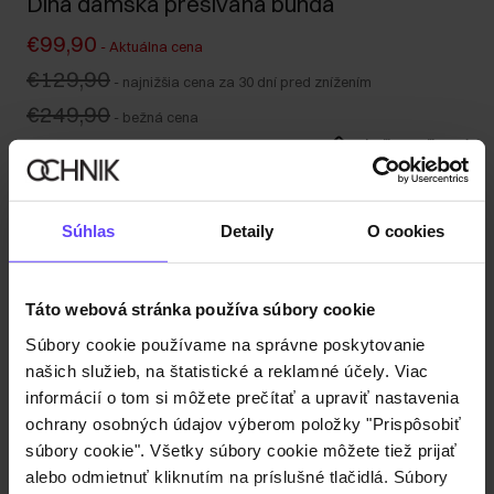
Dlhá dámska prešívaná bunda
€99,90
-
Aktuálna cena
€129,90
-
najnižšia cena za 30 dní pred znížením
€249,90
-
bežná cena
Tabuľka veľkostí
Vyberte veľkosť
Naša modelka meria 178 cm a má na sebe veľkosť S.
Súhlas
Detaily
O cookies
Popis produktu
Táto webová stránka používa súbory cookie
Detaily
Súbory cookie používame na správne poskytovanie
našich služieb, na štatistické a reklamné účely. Viac
informácií o tom si môžete prečítať a upraviť nastavenia
Zloženie
ochrany osobných údajov výberom položky "Prispôsobiť
súbory cookie". Všetky súbory cookie môžete tiež prijať
alebo odmietnuť kliknutím na príslušné tlačidlá. Súbory
Recenzie