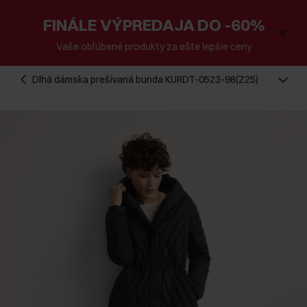
FINÁLE VÝPREDAJA DO -60%
Vaše obľúbené produkty za ešte lepšie ceny
Dlhá dámska prešívaná bunda KURDT-0523-98(Z25)