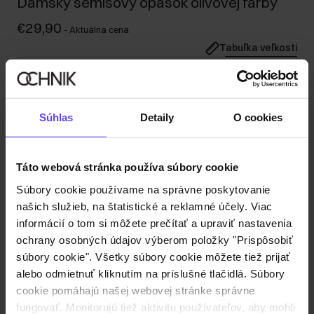
Dámsky semišový opasok olivovej farby
€29,90
-
Aktuálna cena
Tabuľka veľkostí
Vyberte veľkosť
Popis produktu
Súhlas
Detaily
O cookies
Detaily
Táto webová stránka používa súbory cookie
Súbory cookie používame na správne poskytovanie
Zloženie a rozmery
našich služieb, na štatistické a reklamné účely. Viac
informácií o tom si môžete prečítať a upraviť nastavenia
ochrany osobných údajov výberom položky "Prispôsobiť
Recenzie
súbory cookie". Všetky súbory cookie môžete tiež prijať
alebo odmietnuť kliknutím na príslušné tlačidlá. Súbory
cookie pomáhajú našej webovej stránke správne
fungovať. Monitorujú tiež aktivitu používateľov, aby mohli