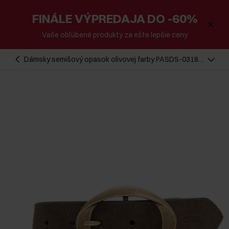
FINÁLE VÝPREDAJA DO -60%
Vaše obľúbené produkty za ešte lepšie ceny
Dámsky semišový opasok olivovej farby PASDS-0318-
57(Z25)