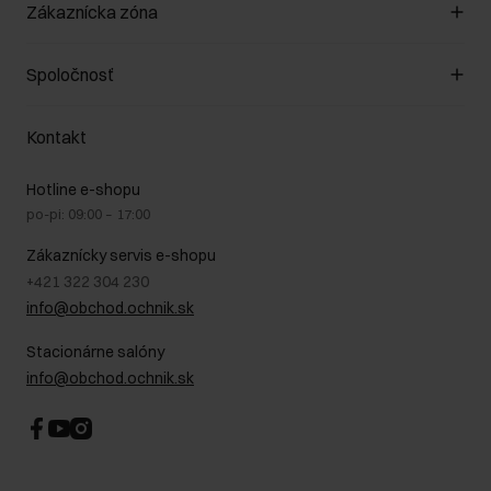
Spravovať súbory cookie
Zákaznícka zóna
O obchode
Pravidlá obchodu
Zákazníky klub
Spoločnosť
Spôsob platby
Pravidlá propagácie
Náklady na doručenie
Záruka a reklamácie
O nás
Vrátenie
Kontakt
Starostlivosť o kožu
Stacionárne obchody
Na cestách
GDPR - Zásady ochrany osobných údajov
Hotline e-shopu
Bezpečné nakupovanie
Právne informácie
po-pi: 09:00 – 17:00
Blog
Kontakt
Najčastejšie kladené otázky (FAQ)
Zákaznícky servis e-shopu
+421 322 304 230
info@obchod.ochnik.sk
Stacionárne salóny
info@obchod.ochnik.sk